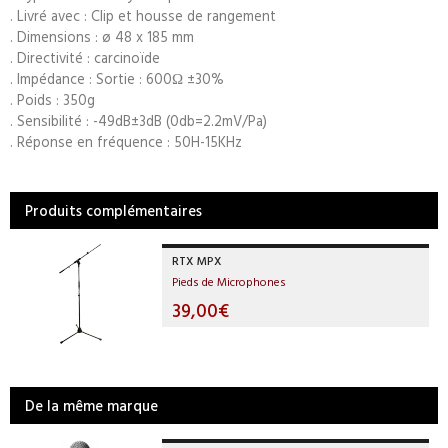
. Livré avec : Clip et housse de rangement
. Dimensions : ø 48 x 185 mm
. Directivité : carcinoïde
. Impédance : Sortie : 600Ω ±30%
. Poids : 350g
. Sensibilité : -49dB±3dB (0db=2.2mV/Pa)
. Réponse en fréquence : 50H-15KHz
Produits complémentaires
RTX MPX
Pieds de Microphones
39,00€
De la même marque