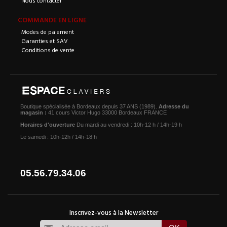
COMMANDE EN LIGNE
Modes de paiement
Garanties et SAV
Conditions de vente
Boutique spécialisée à Bordeaux depuis 37 ANS (1989).
Adresse du
magasin :
41 cours Victor Hugo 33000 Bordeaux FRANCE
Horaires d'ouverture
Du mardi au vendredi : 10h-12 h / 14h-19 h
Le samedi : 10h-12h / 14h-18 h
05.56.79.34.06