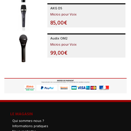
AKG D5
Micros pour Voix
85,00€
Audix OM2
Micros pour Voix
99,00€
LE MAGASIN
Qui sommes-nous ?
Informations pratiques
Nous contacter