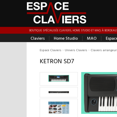
BOUTIQUE SPÉCIALISÉE CLAVIERS, HOME STUDIO ET MAO, À BORDEAUX
|
|
|
Claviers
Home Studio
MAO
Espac
Espace Claviers
>
Univers Claviers
>
Claviers arrangeur
KETRON SD7