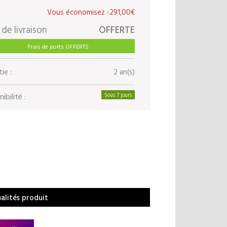
-291,00€
 de livraison
OFFERTE
Frais de ports OFFERTS
ie :
2 an(s)
ibilité :
Sous 7 jours
ualités produit