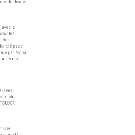
eur du disque.
 avec la
pour les
s des
i-ci il peut
tenue par Alpha
ur l'écran
alisées
ière plus
 FOLDER.
r une
un menu DJ