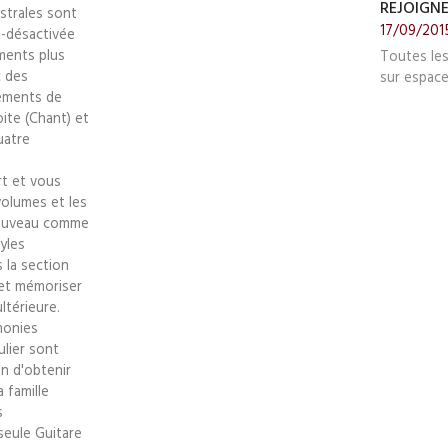
REJOIGN
strales sont
17/09/201
e-désactivée
ments plus
Toutes le
c des
sur espace
nements de
ite (Chant) et
uatre
rt et vous
volumes et les
 nouveau comme
yles
 la section
 et mémoriser
ltérieure.
monies
ulier sont
n d'obtenir
 famille
s
seule Guitare