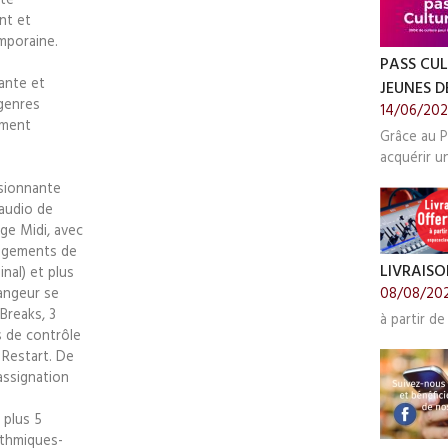
nt et
mporaine.
PASS CUL
ante et
JEUNES DE
 genres
14/06/20
ement
Grâce au P
acquérir u
ssionnante
audio de
ge Midi, avec
ngements de
LIVRAISO
nal) et plus
angeur se
08/08/20
Breaks, 3
à partir de
s de contrôle
 Restart. De
assignation
 plus 5
ythmiques-