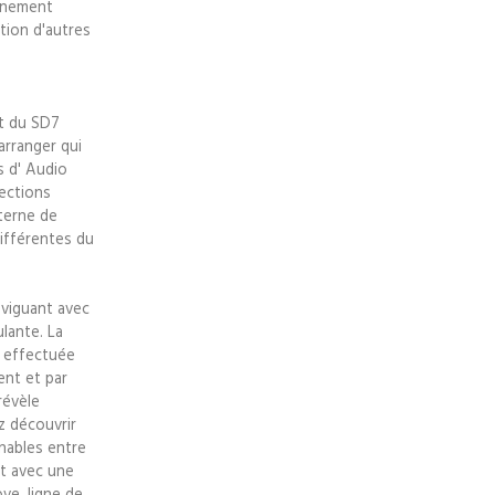
onnement
rtion d'autres
t du SD7
arranger qui
s d' Audio
ections
nterne de
différentes du
aviguant avec
lante. La
e effectuée
ent et par
révèle
z découvrir
nables entre
nt avec une
ve, ligne de