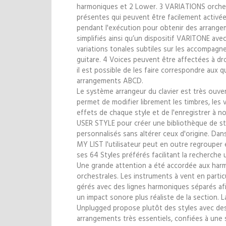
harmoniques et 2 Lower. 3 VARIATIONS orche
présentes qui peuvent être facilement activé
pendant l'exécution pour obtenir des arrange
simplifiés ainsi qu’un dispositif VARITONE ave
variations tonales subtiles sur les accompag
guitare. 4 Voices peuvent être affectées à dro
il est possible de les faire correspondre aux q
arrangements ABCD.
Le système arrangeur du clavier est très ouve
permet de modifier librement les timbres, les 
effets de chaque style et de l'enregistrer à
USER STYLE pour créer une bibliothèque de st
personnalisés sans altérer ceux d'origine. Dans
MY LIST l'utilisateur peut en outre regrouper
ses 64 Styles préférés facilitant la recherche u
Une grande attention a été accordée aux har
orchestrales. Les instruments à vent en partic
gérés avec des lignes harmoniques séparés afi
un impact sonore plus réaliste de la section. La
Unplugged propose plutôt des styles avec de
arrangements très essentiels, confiées à une 