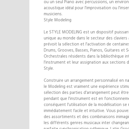
ou un seul Piano avec percussions, un envir
acoustique idéal pour l'improvisation ou l'inse
musiciens.
Style Modeling
Le STYLE MODELING est un dispositif puissan
unique au monde dans le secteur des claviers 
prévoit la sélection et l'activation de centaine
Drums, Grooves, Basses, Pianos, Guitares et S
Orchestrales résidents dans la bibliothèque i
l'instrument et leur assignation aux sections 
Style.
Construire un arrangement personnalisé en n
le Modeling est vraiment une expérience stimu
sélection des parties d'arrangement peut êtr
pendant que l'instrument est en fonctionnem
conséquent l'utilisation de la modélisation se 
immédiatement facile et intuitive. Vous pouve
des assortiments et des combinaisons inimagi
les différents genres musicaux inter changea
parfaite synchronisation rythmique, Latin Groo