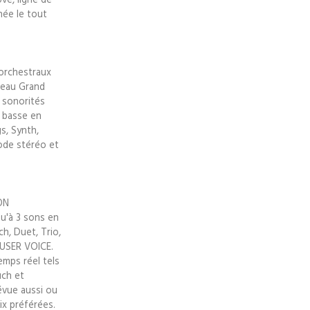
née le tout
orchestraux
veau Grand
s sonorités
t basse en
s, Synth,
ode stéréo et
ION
qu'à 3 sons en
h, Duet, Trio,
 USER VOICE.
mps réel tels
uch et
évue aussi ou
ix préférées.