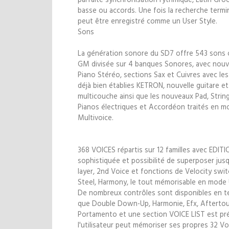
basse ou accords. Une fois la recherche termi
peut être enregistré comme un User Style.
Sons
La génération sonore du SD7 offre 543 sons 
GM divisée sur 4 banques Sonores, avec nou
Piano Stéréo, sections Sax et Cuivres avec le
déjà bien établies KETRON, nouvelle guitare e
multicouche ainsi que les nouveaux Pad, String
Pianos électriques et Accordéon traités en m
Multivoice.
368 VOICES répartis sur 12 familles avec EDIT
sophistiquée et possibilité de superposer jus
layer, 2nd Voice et fonctions de Velocity switc
Steel, Harmony, le tout mémorisable en mode
De nombreux contrôles sont disponibles en te
que Double Down-Up, Harmonie, Efx, Afterto
Portamento et une section VOICE LIST est pr
l'utilisateur peut mémoriser ses propres 32 Vo