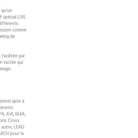
 qu'un
 spécial LIVE
ifférents
cussion comme
eling de
 facilitée par
n tactile qui
image.
ionnel apte à
férents
P4, AVI, M4A,
ions Cross
 autre, LEAD
ARCH pour la