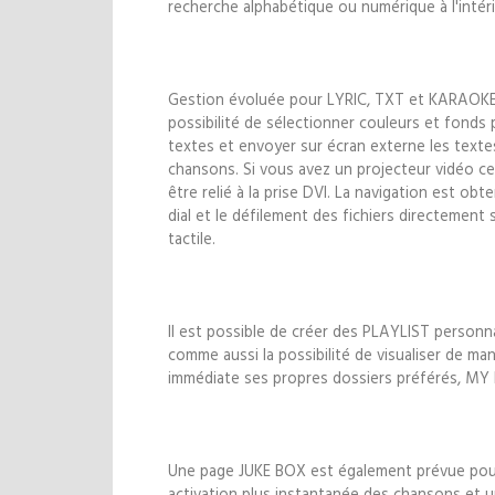
recherche alphabétique ou numérique à l'intéri
Gestion évoluée pour LYRIC, TXT et KARAOKE
possibilité de sélectionner couleurs et fonds 
textes et envoyer sur écran externe les texte
chansons. Si vous avez un projecteur vidéo celu
être relié à la prise DVI. La navigation est ob
dial et le défilement des fichiers directement s
tactile.
Il est possible de créer des PLAYLIST personn
comme aussi la possibilité de visualiser de man
immédiate ses propres dossiers préférés, MY
Une page JUKE BOX est également prévue pou
activation plus instantanée des chansons et 