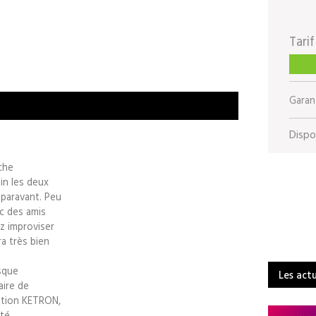
Tarif
Garant
Dispon
che
in les deux
paravant. Peu
ec des amis
z improviser
a très bien
sque
Les act
aire de
dition KETRON,
ité