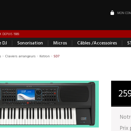
MON COM
 DEPUIS 1989.
|
|
|
|
e DJ
Sonorisation
Micros
Câbles /Accessoires
S
s
>
Claviers arrangeurs
>
Ketron
>
SD7
25
Notr
Prix 