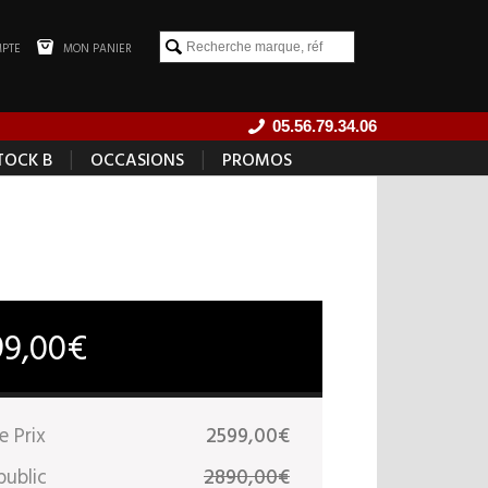
PTE
MON PANIER
05.56.79.34.06
|
|
TOCK B
OCCASIONS
PROMOS
99,00€
e Prix
2599,00€
public
2890,00€