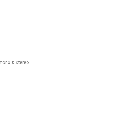
o mono & stéréo