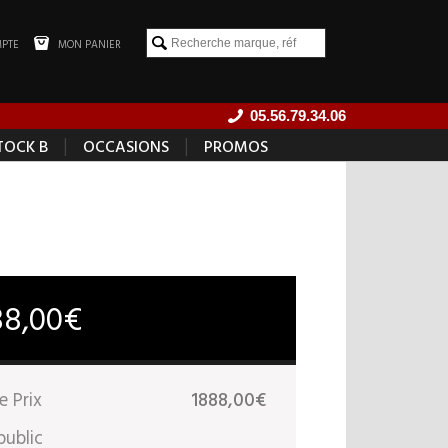
PTE
MON PANIER
05.56.79.34.06
|
|
TOCK B
OCCASIONS
PROMOS
88,00€
e Prix
1888,00€
public