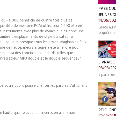
PASS CUL
JEUNES DE
 du Pa1000 bénéficie de quatre fois plus de
14/06/20
quantité de mémoire PCM utilisateur à 600 Mo en
Grâce au P
 des instruments avec plus de dynamique et donc une
acquérir u
ombre d'emplacements de style utilisateur a
i couvrira presque tous les styles imaginables (eux
tème de haut-parleurs intégré a été amélioré pour
ique via des fonctions standards telles que
 enregistreur MP3 double et le double séquenceur
LIVRAISO
08/08/20
à partir de
que votre public puisse chanter les paroles s’affichant
REJOIGN
e haute qualité avec des inserts en aluminium
17/09/201