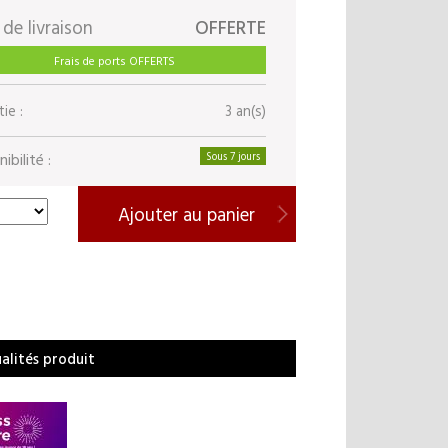
 de livraison
OFFERTE
Frais de ports OFFERTS
ie :
3 an(s)
ibilité :
Sous 7 jours
Ajouter au panier
ualités produit