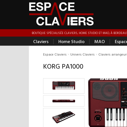
BOUTIQUE SPÉCIALISÉE CLAVIERS, HOME STUDIO ET MAO, À BORDEAUX
|
|
|
Claviers
Home Studio
MAO
Espac
Espace Claviers
>
Univers Claviers
>
Claviers arrangeur
KORG PA1000