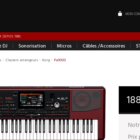
MON COM
 DEPUIS 1989.
|
|
|
|
e DJ
Sonorisation
Micros
Câbles /Accessoires
S
s
>
Claviers arrangeurs
>
Korg
>
Pa1000
18
Notr
Prix 