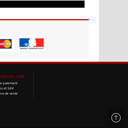
DE EN LIGNE
e paiement
es et SAV
ons de vente