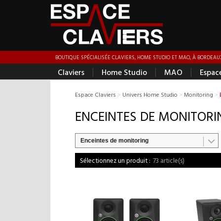
BOUTIQUE SPÉCIALISÉE CLAVIERS, HOME STUDIO ET MAO, À BORDEAUX
|
|
|
Claviers
Home Studio
MAO
Espac
Espace Claviers
>
Univers Home Studio
>
Monitoring
>
ENCEINTES DE MONITORI
Enceintes de monitoring
73 article(s)