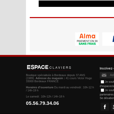
Boutique spécialisée à Bordeaux depuis 37 ANS
(1989).
Adresse du magasin :
41 cours Victor Hugo
33000 Bordeaux FRANCE
Je souh
d'espacecl
Horaires d'ouverture
Du mardi au vendredi : 10h-12 h
Je souh
/ 14h-19 h
partenaire
Le samedi : 10h-12h / 14h-18 h
Se désabo
05.56.79.34.06