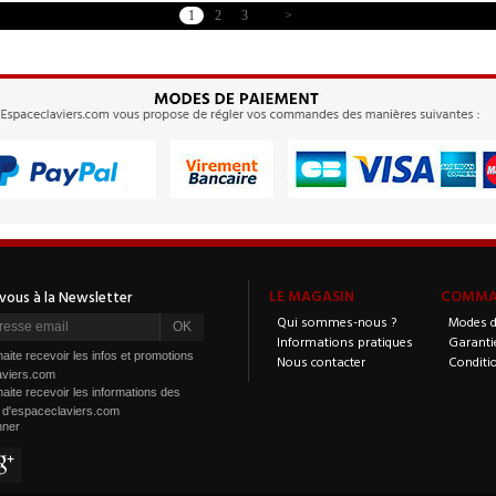
1
2
3
>
LE MAGASIN
COMMAN
Qui sommes-nous ?
Modes d
Informations pratiques
Garanti
aite recevoir les infos et promotions
Nous contacter
Conditi
aviers.com
aite recevoir les informations des
s d'espaceclaviers.com
nner