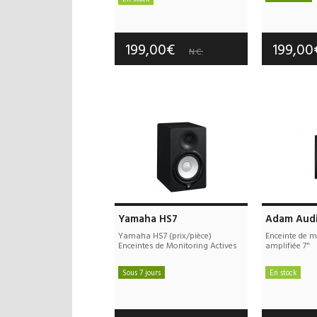
Frais d
Frais de port offerts
Garan
Garantie :
2 an(s)
199,00€
199,0
N.C.
Yamaha HS7
Adam Aud
Yamaha HS7 (prix/pièce)
Enceinte de m
Enceintes de Monitoring Actives
amplifiée 7"
Sous 7 jours
En stock
Frais de port offerts
Frais d
Garantie :
3 an(s)
Garan