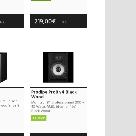
Frais de port offerts
 offerts
Garantie :
3 an(s)
 an(s)
219,00€
N.C.
N.C.
Prodipe Pro8 v4 Black
Wood
sure un son
Moniteur 8'' professionnel (100 +
 woofer de 8
40 Watts RMS, bi-amplifiée)
Black Wood
En stock
 offerts
Frais de port offerts
 an(s)
Garantie :
2 an(s)