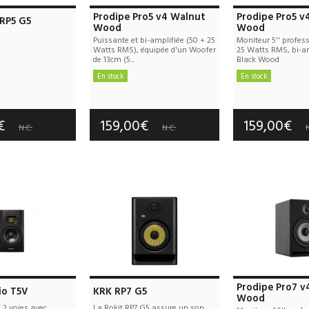
Prodipe Pro5 v4 Walnut
Prodipe Pro5 v
 RP5 G5
Wood
Wood
Puissante et bi-amplifiée (50 + 25
Moniteur 5'' profes
Watts RMS), équipée d'un Woofer
25 Watts RMS, bi-am
de 13cm (5...
Black Wood
En stock
En stock
e port offerts
Frais de port offerts
Frais de port
tie :
3 an(s)
Garantie :
2 an(s)
Garantie :
2
0€
159,00€
159,00€
N.C.
N.C.
N
Prodipe Pro7 v
io T5V
KRK RP7 G5
Wood
f 2 voies avec
La Rokit RP7 G5 assure un son