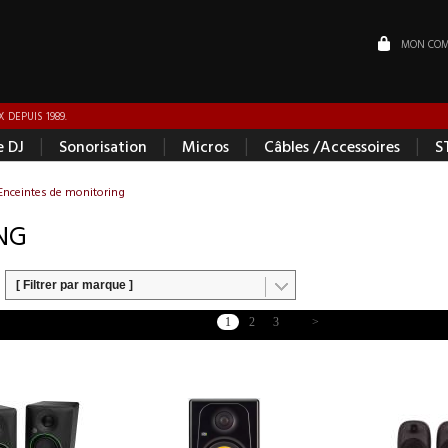
MON COM
 DEPUIS 1989.
|
|
|
|
e DJ
Sonorisation
Micros
Câbles /Accessoires
S
Enceintes de monitoring
NG
[ Filtrer par marque ]
1
2
3
>