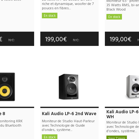
Moniteur 6.5'' profe
riche et dynamique, woofer de 7
35 Watts RMS, bi-am
pouces en fibres...
Black Wood
En stock
En stock
e port offerts
Frais de port offerts
Frais de port
tie :
5 an(s)
Garantie :
3 an(s)
Garantie :
2
0€
199,00€
199,00€
N.C.
N.C.
N
Kali Audio LP-
e 8
Kali Audio LP-6 2nd Wave
WH
onitoring KRK
Moniteur de Studio Haut-Parleur
Moniteur de Studio 
 du Bluetooth
avec Technologie de Guide
avec Technologie d
d'ondes, système...
d'ondes, système...
En stock
Sous 7 jours