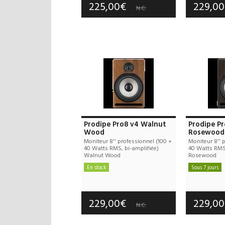
225,00€
229,0
N.C.
Prodipe Pro8 v4 Walnut
Prodipe Pr
Wood
Rosewood
Moniteur 8'' professionnel (100 +
Moniteur 8'' 
40 Watts RMS, bi-amplifiée)
40 Watts RMS,
Walnut Wood
Rosewood
En stock
Sous 7 jours
Frais de port offerts
Frais d
Garantie :
2 an(s)
Garan
229,00€
229,0
N.C.