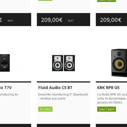
e port offerts
Frais de port offerts
Frais de port
tie :
3 an(s)
Garantie :
3 an(s)
Garantie :
3
0€
209,00€
209,00€
N.C.
N.C.
io T7V
Fluid Audio C5 BT
KRK RP8 G5
onitoring bi-
Enceinte monitoring 5" Bluetooth
La Rokit RP8 G5 as
- vendue par paire
riche et dynamique,
pouces en fibres...
En stock
Sous 7 jours
e port offerts
Frais de port offerts
Frais de port
tie :
5 an(s)
Garantie :
2 an(s)
Garantie :
3