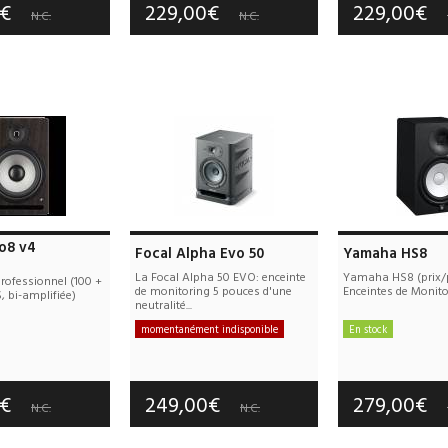
0€
229,00€
229,00€
N.C.
N.C.
o8 v4
Focal Alpha Evo 50
Yamaha HS8
La Focal Alpha 50 EVO: enceinte
Yamaha HS8 (prix/p
professionnel (100 +
de monitoring 5 pouces d'une
Enceintes de Monito
 bi-amplifiée)
neutralité...
momentanément indisponible
En stock
Frais de port offerts
Frais de port
e port offerts
Garantie :
3 an(s)
Garantie :
3
tie :
2 an(s)
0€
249,00€
279,00€
N.C.
N.C.