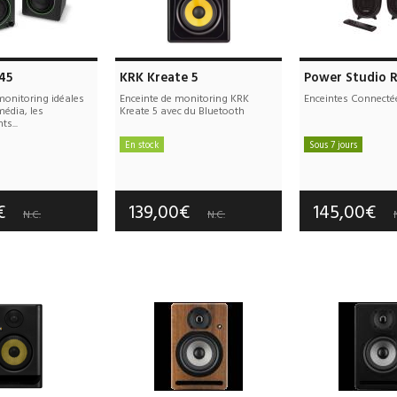
45
KRK Kreate 5
Power Studio 
monitoring idéales
Enceinte de monitoring KRK
Enceintes Connecté
média, les
Kreate 5 avec du Bluetooth
s...
En stock
Sous 7 jours
e port offerts
Frais de port offerts
Frais de port
tie :
2 an(s)
Garantie :
3 an(s)
Garantie :
2
0€
139,00€
145,00€
N.C.
N.C.