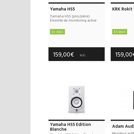
Yamaha HS5
KRK Rokit
Yamaha HS5 (prix/pièce)
Enceinte de monitoring active
En stock
En stock
Frais de port offerts
Frais d
Garantie :
3 an(s)
Garan
159,00€
159,0
N.C.
Yamaha HS5 Edition
Adam Aud
Blanche
Moniteur acti