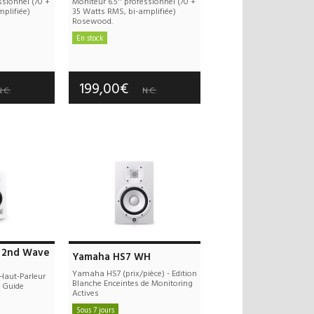
ssionnel (70 +
Moniteur 6.5'' professionnel (70 +
plifiée)
35 Watts RMS, bi-amplifiée)
Rosewood.
En stock
 offerts
Frais de port offerts
 an(s)
Garantie :
2 an(s)
199,00€
.C.
N.C.
6 2nd Wave
Yamaha HS7 WH
Yamaha HS7 (prix/pièce) - Edition
Haut-Parleur
Blanche Enceintes de Monitoring
e Guide
Actives
Sous 7 jours