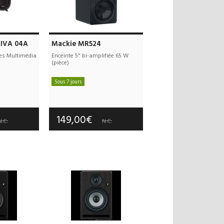
RIVA 04A
Mackie MR524
es Multimédia
Enceinte 5" bi-amplifiée 65 W
(pièce)
Sous 7 jours
 offerts
Frais de port offerts
 an(s)
Garantie :
2 an(s)
149,00€
N.C.
N.C.