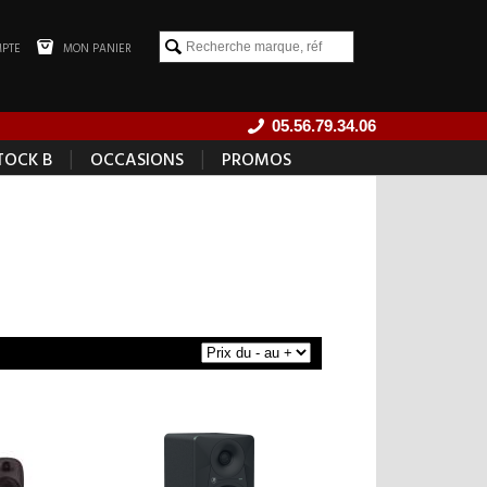
PTE
MON PANIER
05.56.79.34.06
|
|
TOCK B
OCCASIONS
PROMOS