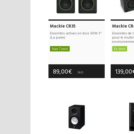
Mackie CR35
Mackie CR
Enceintes actives en bois 50W 3"
Enceintes de 
(La paire)
pour le multi
environnement
Sous 7 jours
En stock
Frais de port offerts
Frais d
Garantie :
2 an(s)
Garan
89,00€
139,0
N.C.