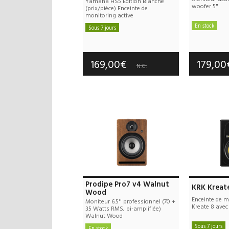
Yamaha HS5 Edition Blanche
woofer 5"
(prix/pièce) Enceinte de
monitoring active
En stock
Sous 7 jours
Frais d
Frais de port offerts
Garan
Garantie :
3 an(s)
169,00€
179,0
N.C.
Prodipe Pro7 v4 Walnut
KRK Kreat
Wood
Enceinte de m
Moniteur 6.5'' professionnel (70 +
Kreate 8 avec
35 Watts RMS, bi-amplifiée)
Walnut Wood
Sous 7 jours
En stock