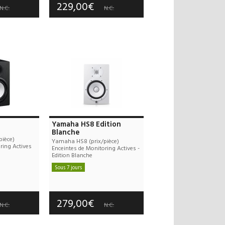
229,00€
N.C.
N.C.
Yamaha HS8 Edition
Blanche
ièce)
Yamaha HS8 (prix/pièce)
ring Actives
Enceintes de Monitoring Actives -
Edition Blanche
Sous 7 jours
 offerts
Frais de port offerts
 an(s)
Garantie :
3 an(s)
279,00€
N.C.
N.C.