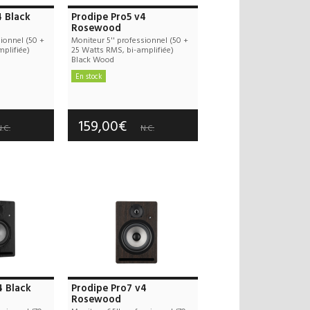
4 Black
Prodipe Pro5 v4
Rosewood
sionnel (50 +
Moniteur 5'' professionnel (50 +
plifiée)
25 Watts RMS, bi-amplifiée)
Black Wood
En stock
 offerts
Frais de port offerts
 an(s)
Garantie :
2 an(s)
159,00€
.C.
N.C.
4 Black
Prodipe Pro7 v4
Rosewood