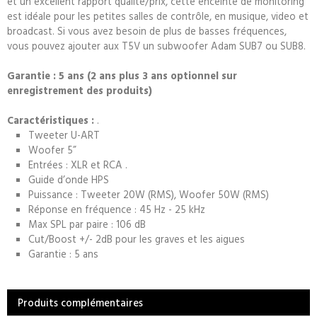
et un excellent rapport qualité/prix, cette enceinte de monitoring
est idéale pour les petites salles de contrôle, en musique, video et
broadcast. Si vous avez besoin de plus de basses fréquences,
vous pouvez ajouter aux T5V un subwoofer Adam SUB7 ou SUB8.
Garantie : 5 ans (2 ans plus 3 ans optionnel sur
enregistrement des produits)
Caractéristiques :
.
Tweeter U-ART
Woofer 5”
Entrées : XLR et RCA .
Guide d’onde HPS
Puissance : Tweeter 20W (RMS), Woofer 50W (RMS)
Réponse en fréquence : 45 Hz - 25 kHz
Max SPL par paire : 106 dB
Cut/Boost +/- 2dB pour les graves et les aigues
Garantie : 5 ans
Produits complémentaires