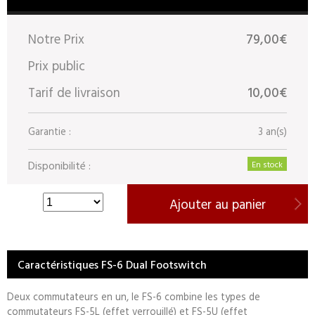
Notre Prix
79,00€
Prix public
Tarif de livraison
10,00€
Garantie :
3 an(s)
Disponibilité :
En stock
Ajouter au panier
Caractéristiques FS-6 Dual Footswitch
Deux commutateurs en un, le FS-6 combine les types de
commutateurs FS-5L (effet verrouillé) et FS-5U (effet