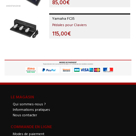
85,00€
Yamaha FC35
Pédales pour Claviers
115,00€
LE MAGASIN
Qui sommes-nous ?
Informations pratiques
Nous contacter
COMMANDE EN LIGNE
Modes de paiement