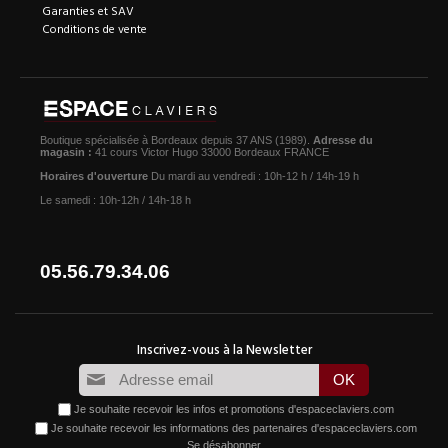
Garanties et SAV
Conditions de vente
Boutique spécialisée à Bordeaux depuis 37 ANS (1989).
Adresse du
magasin :
41 cours Victor Hugo 33000 Bordeaux FRANCE
Horaires d'ouverture
Du mardi au vendredi : 10h-12 h / 14h-19 h
Le samedi : 10h-12h / 14h-18 h
05.56.79.34.06
Je souhaite recevoir les infos et promotions d'espaceclaviers.com
Je souhaite recevoir les informations des partenaires d'espaceclaviers.com
Se désabonner