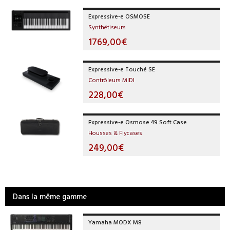
Expressive-e OSMOSE
Synthétiseurs
1769,00€
Expressive-e Touché SE
Contrôleurs MIDI
228,00€
Expressive-e Osmose 49 Soft Case
Housses & Flycases
249,00€
Dans la même gamme
Yamaha MODX M8