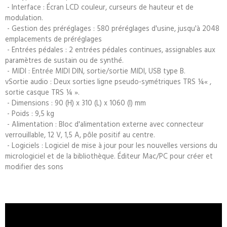
- Interface : Écran LCD couleur, curseurs de hauteur et de
modulation.
- Gestion des préréglages : 580 préréglages d'usine, jusqu'à 2048
emplacements de préréglages
- Entrées pédales : 2 entrées pédales continues, assignables aux
paramètres de sustain ou de synthé.
- MIDI : Entrée MIDI DIN, sortie/sortie MIDI, USB type B.
vSortie audio : Deux sorties ligne pseudo-symétriques TRS ¼« ,
sortie casque TRS ¼ ».
- Dimensions : 90 (H) x 310 (L) x 1060 (l) mm
- Poids : 9,5 kg
- Alimentation : Bloc d'alimentation externe avec connecteur
verrouillable, 12 V, 1,5 A, pôle positif au centre.
- Logiciels : Logiciel de mise à jour pour les nouvelles versions du
micrologiciel et de la bibliothèque. Éditeur Mac/PC pour créer et
modifier des sons