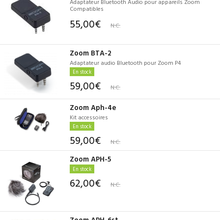
Adaptateur Bluetooth Audio pour appareils Zoom
Compatibles
55,00€
N.C.
Zoom BTA-2
Adaptateur audio Bluetooth pour Zoom P4
En stock
59,00€
N.C.
Zoom Aph-4e
Kit accessoires
En stock
59,00€
N.C.
Zoom APH-5
En stock
62,00€
N.C.
Zoom APH-6st