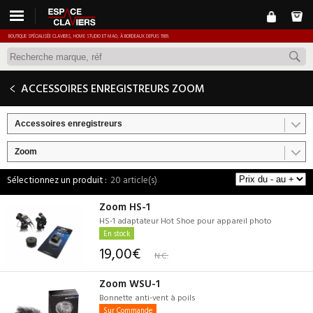
BOUTIQUE SPÉCIALISÉE CLAVIERS, HOME STUDIO ET MAO, À BORDEAUX DEPUIS 1989.
ACCESSOIRES ENREGISTREURS ZOOM
Accessoires enregistreurs
Zoom
20 article(s)
Zoom HS-1
HS-1 adaptateur Hot Shoe pour appareil photo
En stock
19,00€
N.C.
Zoom WSU-1
Bonnette anti-vent à poils
Sur Commande