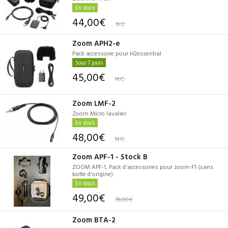
En stock
44,00€
N.C.
Zoom APH2-e
Pack accessoire pour H2essential
Sous 7 jours
45,00€
N.C.
Zoom LMF-2
Zoom Micro lavalier
En stock
48,00€
N.C.
Zoom APF-1 - Stock B
ZOOM APF-1, Pack d'accessoires pour zoom F1 (sans
boîte d'origine)
En stock
49,00€
79,00€
Zoom BTA-2