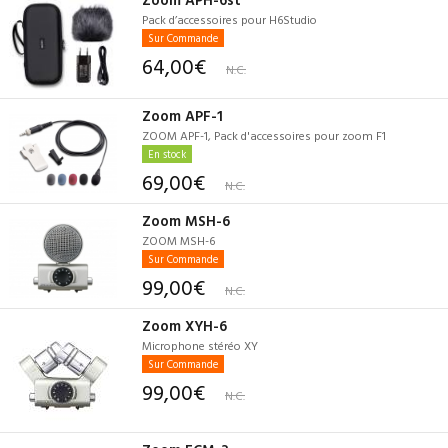
Pack d’accessoires pour H6Studio
Sur Commande
64,00€
N.C.
Zoom APF-1
ZOOM APF-1, Pack d'accessoires pour zoom F1
En stock
69,00€
N.C.
Zoom MSH-6
ZOOM MSH-6
Sur Commande
99,00€
N.C.
Zoom XYH-6
Microphone stéréo XY
Sur Commande
99,00€
N.C.