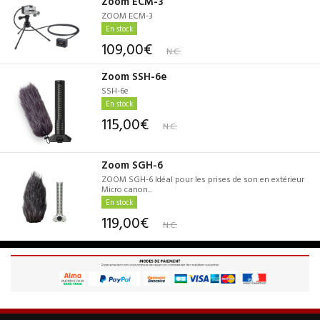
Zoom ECM-3
ZOOM ECM-3
En stock
109,00€
N.C.
Zoom SSH-6e
SSH-6e
En stock
115,00€
N.C.
Zoom SGH-6
ZOOM SGH-6 Idéal pour les prises de son en extérieur
Micro canon...
En stock
119,00€
N.C.