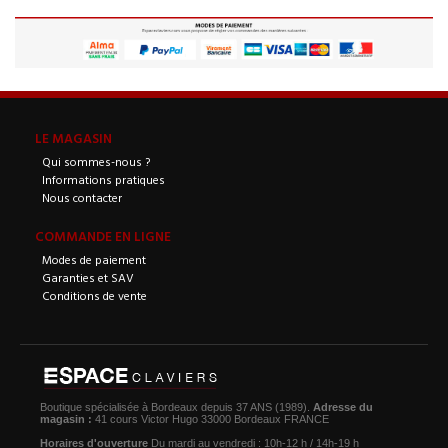
LE MAGASIN
Qui sommes-nous ?
Informations pratiques
Nous contacter
COMMANDE EN LIGNE
Modes de paiement
Garanties et SAV
Conditions de vente
Boutique spécialisée à Bordeaux depuis 37 ANS (1989).
Adresse du
magasin :
41 cours Victor Hugo 33000 Bordeaux FRANCE
Horaires d'ouverture
Du mardi au vendredi : 10h-12 h / 14h-19 h