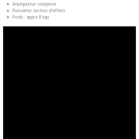
Arpégiateur complexe
Puissante section d'effets
Poids : apprx 8 kgs