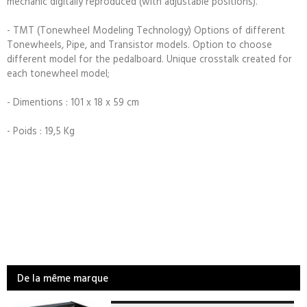
mechanic digitally reproduced (with adjustable positions).
- TMT (Tonewheel Modeling Technology) Options of different
Tonewheels, Pipe, and Transistor models. Option to choose
different model for the pedalboard. Unique crosstalk created for
each tonewheel model;
- Dimentions : 101 x 18 x 59 cm
- Poids : 19,5 Kg
De la même marque