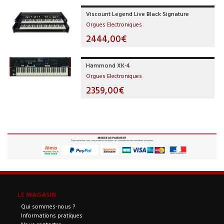
Viscount Legend Live Black Signature
Orgues Electroniques
2444,00€
Hammond XK-4
Orgues Electroniques
2359,00€
LE MAGASIN
Qui sommes-nous ?
Informations pratiques
Nous contacter