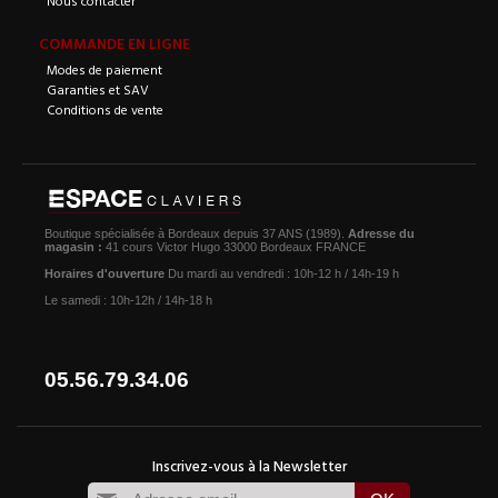
COMMANDE EN LIGNE
Modes de paiement
Garanties et SAV
Conditions de vente
Boutique spécialisée à Bordeaux depuis 37 ANS (1989).
Adresse du
magasin :
41 cours Victor Hugo 33000 Bordeaux FRANCE
Horaires d'ouverture
Du mardi au vendredi : 10h-12 h / 14h-19 h
Le samedi : 10h-12h / 14h-18 h
05.56.79.34.06