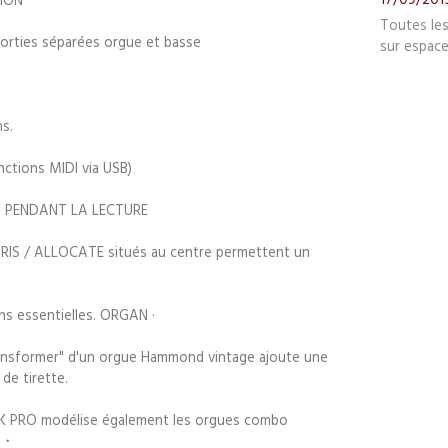
Toutes le
orties séparées orgue et basse
sur espace
s.
nctions MIDI via USB)
 PENDANT LA LECTURE
S / ALLOCATE situés au centre permettent un
s essentielles. ORGAN ·
ransformer" d'un orgue Hammond vintage ajoute une
de tirette.
 SK PRO modélise également les orgues combo
. ・