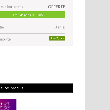
 de livraison
OFFERTE
Frais de ports OFFERTS
ie :
3 an(s)
ibilité :
Sous 7 jours
ualités produit