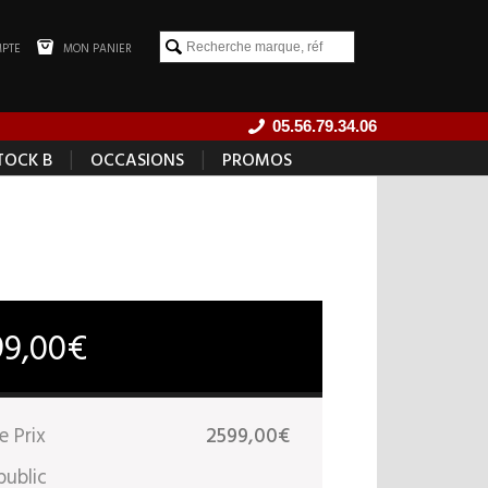
PTE
MON PANIER
05.56.79.34.06
|
|
TOCK B
OCCASIONS
PROMOS
99,00€
e Prix
2599,00€
public