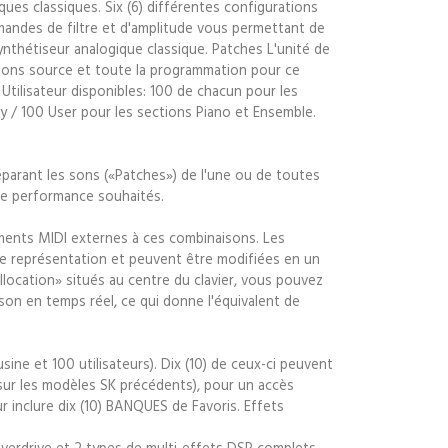
ues classiques. Six (6) différentes configurations
mmandes de filtre et d'amplitude vous permettant de
nthétiseur analogique classique. Patches L'unité de
sons source et toute la programmation pour ce
t Utilisateur disponibles: 100 de chacun pour les
 / 100 User pour les sections Piano et Ensemble.
parant les sons («Patches») de l'une ou de toutes
 de performance souhaités.
ments MIDI externes à ces combinaisons. Les
e représentation et peuvent être modifiées en un
llocation» situés au centre du clavier, vous pouvez
son en temps réel, ce qui donne l'équivalent de
ine et 100 utilisateurs). Dix (10) de ceux-ci peuvent
ur les modèles SK précédents), pour un accès
ur inclure dix (10) BANQUES de Favoris. Effets
verdrive et 2 types de multi-effets DSP complets.