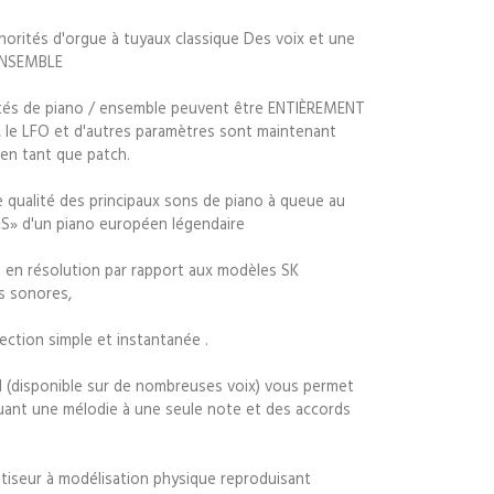
orités d'orgue à tuyaux classique Des voix et une
 ENSEMBLE
ités de piano / ensemble peuvent être ENTIÈREMENT
tre, le LFO et d'autres paramètres sont maintenant
en tant que patch.
e qualité des principaux sons de piano à queue au
«S» d'un piano européen légendaire
s en résolution par rapport aux modèles SK
és sonores,
ction simple et instantanée .
 (disponible sur de nombreuses voix) vous permet
uant une mélodie à une seule note et des accords
seur à modélisation physique reproduisant