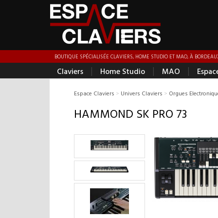
BOUTIQUE SPÉCIALISÉE CLAVIERS, HOME STUDIO ET MAO, À BORDEAUX
|
|
|
Claviers
Home Studio
MAO
Espac
Espace Claviers
>
Univers Claviers
>
Orgues Electroniq
HAMMOND SK PRO 73