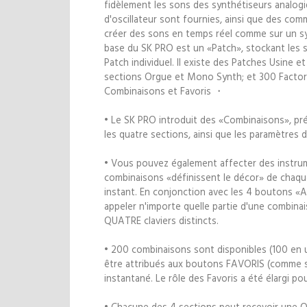
fidèlement les sons des synthétiseurs analogiq
d'oscillateur sont fournies, ainsi que des co
créer des sons en temps réel comme sur un sy
base du SK PRO est un «Patch», stockant les 
Patch individuel. Il existe des Patches Usine e
sections Orgue et Mono Synth; et 300 Factory
Combinaisons et Favoris ・
• Le SK PRO introduit des «Combinaisons», pré
les quatre sections, ainsi que les paramètres
• Vous pouvez également affecter des instru
combinaisons «définissent le décor» de chaqu
instant. En conjonction avec les 4 boutons «A
appeler n'importe quelle partie d'une combinai
QUATRE claviers distincts.
• 200 combinaisons sont disponibles (100 en us
être attribués aux boutons FAVORIS (comme s
instantané. Le rôle des Favoris a été élargi po
• Chacune des 4 sections peut recevoir une O