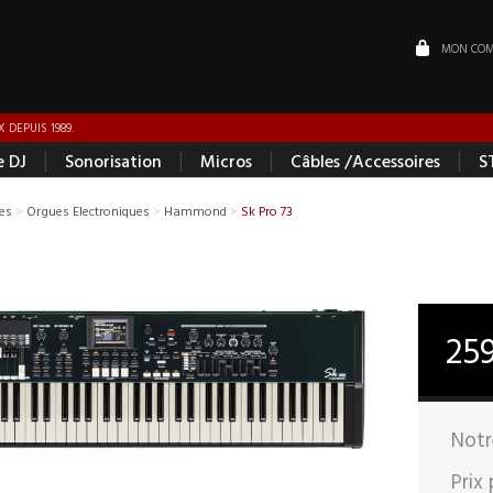
MON COM
 DEPUIS 1989.
|
|
|
|
e DJ
Sonorisation
Micros
Câbles /Accessoires
S
ues
>
Orgues Electroniques
>
Hammond
>
Sk Pro 73
25
Notr
Prix 