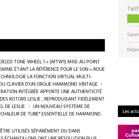
Tarif
Garant
Dispon
DELED TONE WHEEL 1 » (MTW1) MISE AU POINT
MME ÉTANT LA RÉFÉRENCE POUR LE SON « ROUE
ECHNOLOGIE LA FONCTION VIRTUAL MULTI-
 DU CLAVIER D'UN ORGUE HAMMOND VINTAGE ・
ÉRATION INTÉGRÉE APPORTE UNE AUTHENTICITÉ
 DES ROTORS LESLIE , REPRODUISANT FIDÈLEMENT
NEL DE LESLIE. ・ UN NOUVEAU SYSTÈME DE
Les act
"CHALEUR DE TUBE" ESSENTIELLE DE HAMMOND.
ÊTRE UTILISÉS SÉPARÉMENT OU DANS
ES ÉCHANTILLONS ONT UNE RÉSOLUTION PLUS