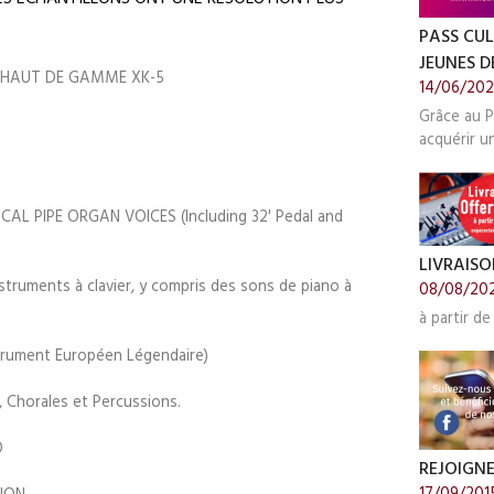
PASS CUL
JEUNES DE
U HAUT DE GAMME XK-5
14/06/20
Grâce au P
acquérir u
AL PIPE ORGAN VOICES (Including 32' Pedal and
LIVRAISO
truments à clavier, y compris des sons de piano à
08/08/20
à partir de
rument Européen Légendaire)
 Chorales et Percussions.
O
REJOIGN
17/09/201
ION