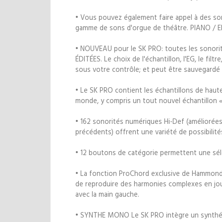
• Vous pouvez également faire appel à des son
gamme de sons d'orgue de théâtre. PIANO /
• NOUVEAU pour le SK PRO: toutes les sonor
ÉDITÉES. Le choix de l'échantillon, l'EG, le fil
sous votre contrôle; et peut être sauvegardé 
• Le SK PRO contient les échantillons de haut
monde, y compris un tout nouvel échantillon 
• 162 sonorités numériques Hi-Def (améliorée
précédents) offrent une variété de possibilit
• 12 boutons de catégorie permettent une séle
• La fonction ProChord exclusive de Hammond
de reproduire des harmonies complexes en jo
avec la main gauche.
• SYNTHE MONO Le SK PRO intègre un synthéti