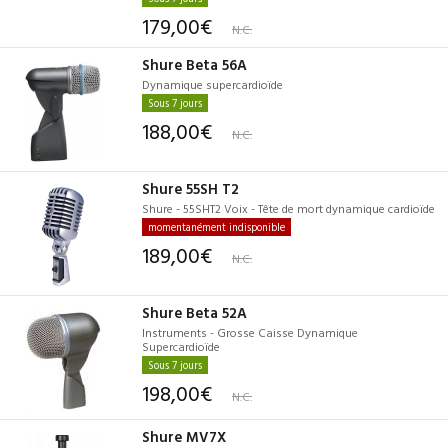
179,00€
N.C.
Shure Beta 56A
Dynamique supercardioïde
Sous 7 jours
188,00€
N.C.
Shure 55SH T2
Shure - 55SHT2 Voix - Tête de mort dynamique cardioïde
momentanément indisponible
189,00€
N.C.
Shure Beta 52A
Instruments - Grosse Caisse Dynamique
Supercardioïde
Sous 7 jours
198,00€
N.C.
Shure MV7X