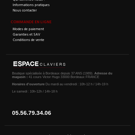
Informations pratiques
Nous contacter
COMMANDE EN LIGNE
Modes de paiement
Garanties et SAV
Conditions de vente
Boutique spécialisée à Bordeaux depuis 37 ANS (1989).
Adresse du
magasin :
41 cours Victor Hugo 33000 Bordeaux FRANCE
Horaires d'ouverture
Du mardi au vendredi : 10h-12 h / 14h-19 h
Le samedi : 10h-12h / 14h-18 h
05.56.79.34.06