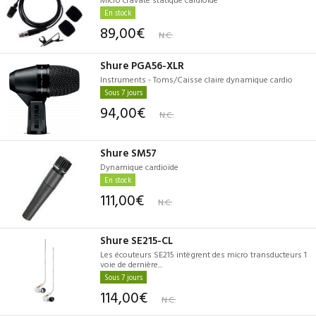
En stock
89,00€
N.C.
Shure PGA56-XLR
Instruments - Toms/Caisse claire dynamique cardio
Sous 7 jours
94,00€
N.C.
Shure SM57
Dynamique cardioïde
En stock
111,00€
N.C.
Shure SE215-CL
Les écouteurs SE215 intègrent des micro transducteurs 1
voie de dernière...
Sous 7 jours
114,00€
N.C.