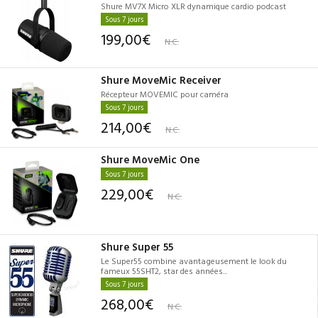
Shure MV7X Micro XLR dynamique cardio podcast
Sous 7 jours
199,00€
N.C.
Shure MoveMic Receiver
Récepteur MOVEMIC pour caméra
Sous 7 jours
214,00€
N.C.
Shure MoveMic One
Sous 7 jours
229,00€
N.C.
Shure Super 55
Le Super55 combine avantageusement le look du
fameux 55SHT2, star des années...
Sous 7 jours
268,00€
N.C.