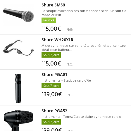
Shure SM58
La simple évocation des microphones série SM suffit à
rappeler leur...
En stock
115,00€
N.C.
Shure WH20XLR
Micro dynamique sur serre-tête pour émetteur ceinture.
Idéal pour batteur,...
Sous 7 jours
115,00€
N.C.
Shure PGA81
Instruments - Statique cardioïde
Sous 7 jours
139,00€
N.C.
Shure PGA52
Instruments - Toms/Caisse claire dynamique cardio
Sous 7 jours
139,00€
N.C.