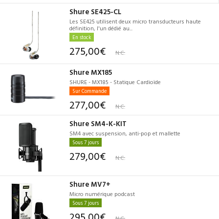
Shure SE425-CL
Les SE425 utilisent deux micro transducteurs haute
définition, l'un dédié au...
En stock
275,00€
N.C.
Shure MX185
SHURE - MX185 - Statique Cardioïde
Sur Commande
277,00€
N.C.
Shure SM4-K-KIT
SM4 avec suspension, anti-pop et mallette
Sous 7 jours
279,00€
N.C.
Shure MV7+
Micro numérique podcast
Sous 7 jours
295,00€
N.C.