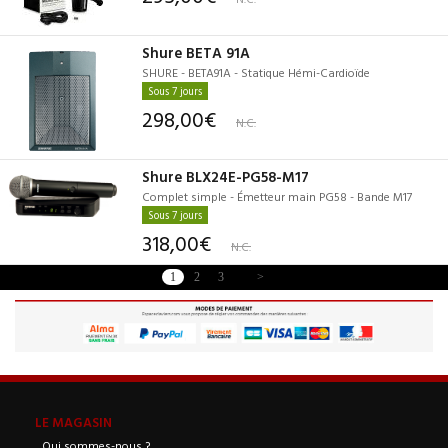
Shure BETA 91A
SHURE - BETA91A - Statique Hémi-Cardioïde
Sous 7 jours
298,00€
N.C.
Shure BLX24E-PG58-M17
Complet simple - Émetteur main PG58 - Bande M17
Sous 7 jours
318,00€
N.C.
1
2
3
>
LE MAGASIN
Qui sommes-nous ?