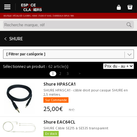
BOUTIQUE SPÉCIALISÉE CLAVIERS, HOME STUDIO ET MAO, À BORDEAUX DEPUIS 1989.
SHURE
[ Filtrer par catégorie ]
62 article(s)
1
2
3
>
Shure HPASCA1
SHURE HPASCA1 - câble droit pour casque SHURE en
2,5 mètres.
Sur Commande
25,00€
N.C.
Shure EAC64CL
SHURE Câble SE215 à SE535 transparent
En stock