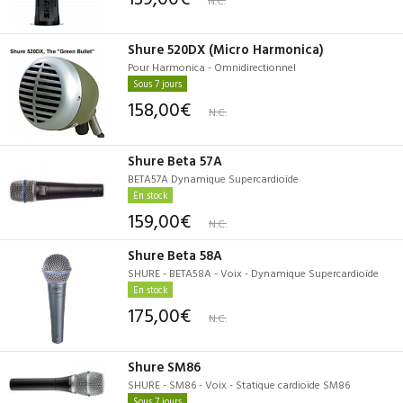
Shure 520DX (Micro Harmonica)
Pour Harmonica - Omnidirectionnel
Sous 7 jours
158,00€
N.C.
Shure Beta 57A
BETA57A Dynamique Supercardioïde
En stock
159,00€
N.C.
Shure Beta 58A
SHURE - BETA58A - Voix - Dynamique Supercardioïde
En stock
175,00€
N.C.
Shure SM86
SHURE - SM86 - Voix - Statique cardioïde SM86
Sous 7 jours