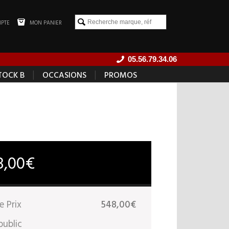
PTE
MON PANIER
05.56.79.34.06
|
|
TOCK B
OCCASIONS
PROMOS
8,00€
e Prix
548,00€
public