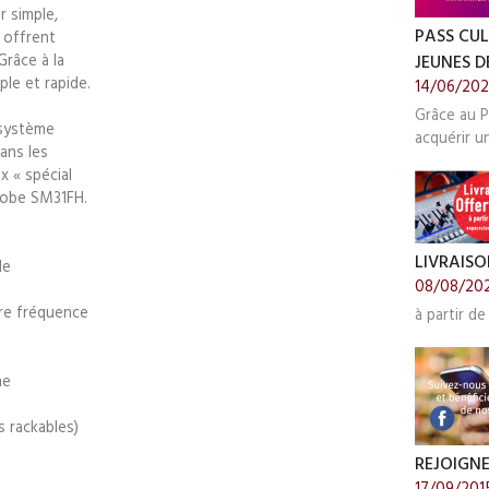
 simple,
PASS CUL
 offrent
JEUNES DE
Grâce à la
le et rapide.
14/06/20
Grâce au P
 système
acquérir u
ans les
 « spécial
hobe SM31FH.
LIVRAISO
de
08/08/20
ure fréquence
à partir de
ne
s rackables)
REJOIGN
17/09/201