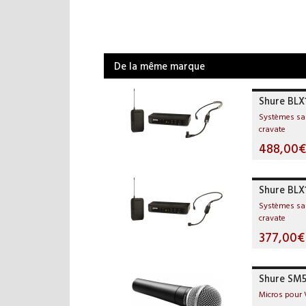
De la même marque
Shure BL
Systèmes san
cravate
488,00€
Shure BLX
Systèmes san
cravate
377,00€
Shure SM
Micros pour 