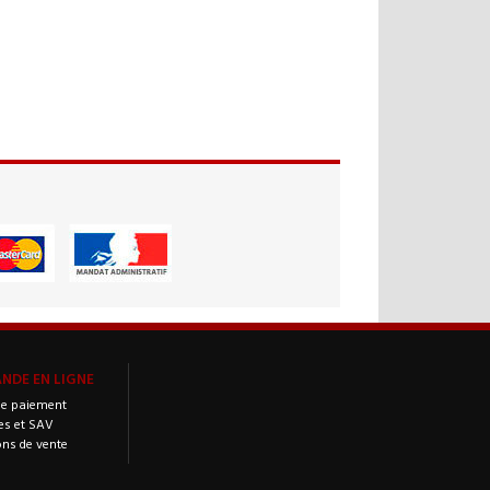
DE EN LIGNE
e paiement
es et SAV
ons de vente