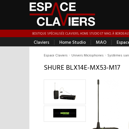
BOUTIQUE SPÉCIALISÉE CLAVIERS, HOME STUDIO ET MAO, À BORDEAUX
|
|
|
Claviers
Home Studio
MAO
Espac
Espace Claviers
>
Univers Microphones
>
Systèmes sans
SHURE BLX14E-MX53-M17