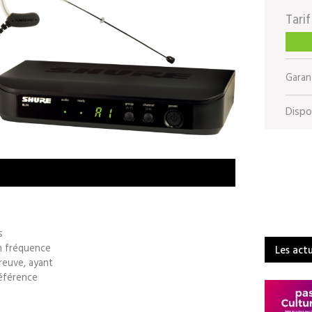
Tarif
Garant
Dispon
s
n fréquence
Les act
preuve, ayant
référence