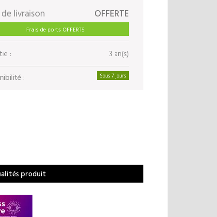
 de livraison
OFFERTE
Frais de ports OFFERTS
ie :
3 an(s)
ibilité :
Sous 7 jours
ualités produit