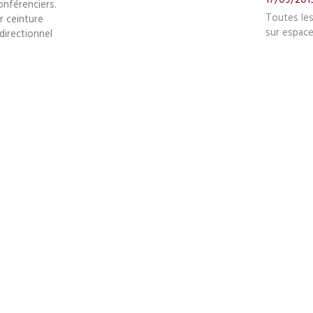
onférenciers.
Toutes le
r ceinture
sur espace
directionnel