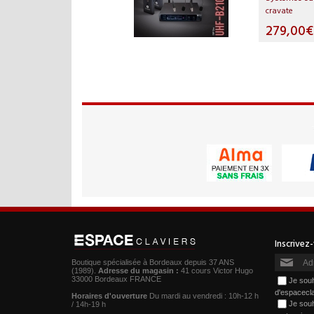
cravate
279,00€
Boutique spécialisée à Bordeaux depuis 37 ANS
(1989).
Adresse du magasin :
41 cours Victor Hugo
33000 Bordeaux FRANCE
Je souh
d'espacecl
Horaires d'ouverture
Du mardi au vendredi : 10h-12 h
Je souh
/ 14h-19 h