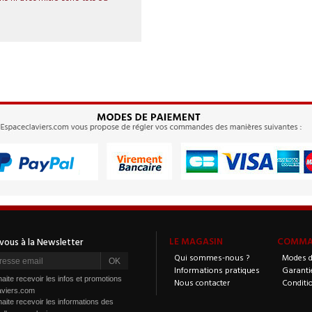
LE MAGASIN
COMMAN
Qui sommes-nous ?
Modes d
Informations pratiques
Garanti
aite recevoir les infos et promotions
Nous contacter
Conditi
aviers.com
aite recevoir les informations des