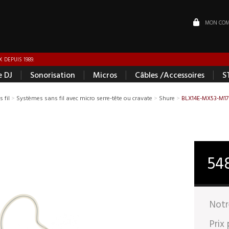
MON COM
 DEPUIS 1989.
|
|
|
|
e DJ
Sonorisation
Micros
Câbles /Accessoires
S
 fil
>
Systèmes sans fil avec micro serre-tête ou cravate
>
Shure
>
BLX14E-MX53-M17
54
Notr
Prix 