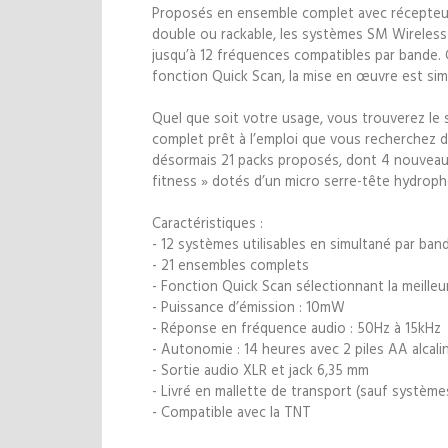
Proposés en ensemble complet avec récepteur
double ou rackable, les systèmes SM Wireless
jusqu’à 12 fréquences compatibles par bande. 
fonction Quick Scan, la mise en œuvre est simp
Quel que soit votre usage, vous trouverez le
complet prêt à l’emploi que vous recherchez d
désormais 21 packs proposés, dont 4 nouveaux
fitness » dotés d’un micro serre-tête hydrop
Caractéristiques :
- 12 systèmes utilisables en simultané par ban
- 21 ensembles complets
- Fonction Quick Scan sélectionnant la meille
- Puissance d’émission : 10mW
- Réponse en fréquence audio : 50Hz à 15kHz
- Autonomie : 14 heures avec 2 piles AA alcali
- Sortie audio XLR et jack 6,35 mm
- Livré en mallette de transport (sauf système
- Compatible avec la TNT