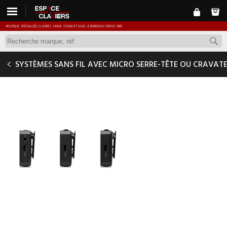
BOUTIQUE SPÉCIALISÉE CLAVIERS, HOME STUDIO ET MAO, À BORDEAUX DEPUIS 1989.
RODE WIRELESS GO (GEN 3)
SYSTÈMES SANS FIL AVEC MICRO SERRE-TÊTE OU CRAVAT