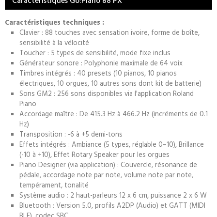
Caractéristiques Go:Piano 88 PX
Caractéristiques techniques :
Clavier : 88 touches avec sensation ivoire, forme de boîte,
sensibilité à la vélocité
Toucher : 5 types de sensibilité, mode fixe inclus
Générateur sonore : Polyphonie maximale de 64 voix
Timbres intégrés : 40 presets (10 pianos, 10 pianos
électriques, 10 orgues, 10 autres sons dont kit de batterie)
Sons GM2 : 256 sons disponibles via l'application Roland
Piano
Accordage maître : De 415.3 Hz à 466.2 Hz (incréments de 0.1
Hz)
Transposition : -6 à +5 demi-tons
Effets intégrés : Ambiance (5 types, réglable 0–10), Brillance
(-10 à +10), Effet Rotary Speaker pour les orgues
Piano Designer (via application) : Couvercle, résonance de
pédale, accordage note par note, volume note par note,
tempérament, tonalité
Système audio : 2 haut-parleurs 12 x 6 cm, puissance 2 x 6 W
Bluetooth : Version 5.0, profils A2DP (Audio) et GATT (MIDI
BLE), codec SBC