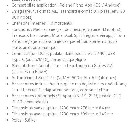
Compatibilité application : Roland Piano App (iOS / Android)
Enregistreur : Format MIDI standard (Format 0, 1 piste, env. 30
000 notes)
Chansons internes : 10 morceaux
Fonctions : Métronome (tempo, mesure, volume, 13 motifs),
Transposition clavier, Mode Dual, Split (réglable via app), Twin
Piano, réglage auto volume casque et haut-parleurs, auto
mute, arrêt automatique
Connectique : DC In, pédale (demi-pédale via DP-10), USB
Type-C (audio/MIDI), sortie casque/ligne
Alimentation : Adaptateur secteur fourni ou 8 piles AA
(alcalines ou Ni-MH)
Autonomie : Jusqu'à 7 h (Ni-MH 1900 mAh), 6 h (alcalines)
Accessoires inclus : Pupitre, guide rapide, liste des opérations,
feuillet sécurité, adaptateur secteur, cordon secteur
Accessoires optionnels : Support KS-11Z, KS-13, pédale DP-2,
DP-10 (demi-pédale)
Dimensions sans pupitre : 1280 mm x 276 mm x 84 mm
Dimensions avec pupitre : 1280 mm x 309 mm x 245 mm
Poids : 5,8 kg