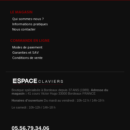
LE MAGASIN
Qui sommes-nous ?
Informations pratiques
Nous contacter
COMMANDE EN LIGNE
Modes de paiement
Garanties et SAV
Conditions de vente
Boutique spécialisée à Bordeaux depuis 37 ANS (1989).
Adresse du
magasin :
41 cours Victor Hugo 33000 Bordeaux FRANCE
Horaires d'ouverture
Du mardi au vendredi : 10h-12 h / 14h-19 h
Le samedi : 10h-12h / 14h-18 h
05.56.79.34.06