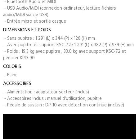
- Bluetooth Audio et MIDI
- USB Audio/MIDI (connexion ordinateur, lecture fichiers
audio/MIDI via clé USB)
- Entrée micro et sortie casque
DIMENSIONS ET POIDS
- Sans pupitre : 1 291 (L) x 344 (P) x 126 (H) mm
- Avec pupitre et support KSC-72 : 1 291 (L) x 382 (P) x 939 (H) mm
- Poids : 19,3 kg avec pupitre ; 33,0 kg avec support KSC-72 et
pédalier KPD-90
COLORIS
- Blanc
ACCESSOIRES
- Alimentation : adaptateur secteur (inclus)
- Accessoires inclus : manuel d'utilisation, pupitre
- Pédale de sustain : DP-10 avec détection continue (incluse)