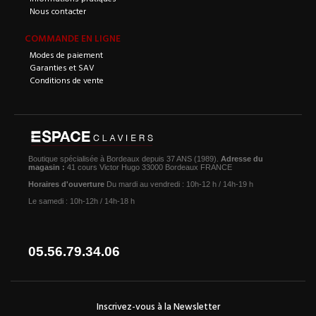
Nous contacter
COMMANDE EN LIGNE
Modes de paiement
Garanties et SAV
Conditions de vente
Boutique spécialisée à Bordeaux depuis 37 ANS (1989).
Adresse du
magasin :
41 cours Victor Hugo 33000 Bordeaux FRANCE
Horaires d'ouverture
Du mardi au vendredi : 10h-12 h / 14h-19 h
Le samedi : 10h-12h / 14h-18 h
05.56.79.34.06