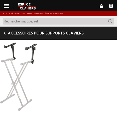
BOUTIQUE SPÉCIALISÉE CLAVIERS, HOME STUDIO ET MAO, À BORDEAUX DEPUIS 1989.
QUIKLOK QLX-3
ACCESSOIRES POUR SUPPORTS CLAVIERS