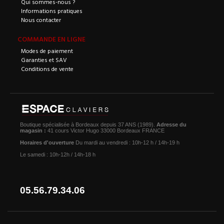
Qui sommes-nous ?
Informations pratiques
Nous contacter
COMMANDE EN LIGNE
Modes de paiement
Garanties et SAV
Conditions de vente
Boutique spécialisée à Bordeaux depuis 37 ANS (1989).
Adresse du
magasin :
41 cours Victor Hugo 33000 Bordeaux FRANCE
Horaires d'ouverture
Du mardi au vendredi : 10h-12 h / 14h-19 h
Le samedi : 10h-12h / 14h-18 h
05.56.79.34.06