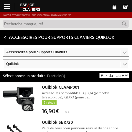
BOUTIQUE SPÉCIALISÉE CLAVIERS, HOME STUDIO ET MAO, À BORDEAUX DEPUIS 1989.
ACCESSOIRES POUR SUPPORTS CLAVIERS QUIKLOK
Accessoires pour Supports Claviers
Quiklok
13 article(s)
Quiklok CLAMP001
Accessoires compatibles : QLX/4 (perchette
télescopique), QLX/3 (paire de...
En stock
16,90€
N.C.
Quiklok SBK/20
Paire de bras pour panneau rainuré disposant de