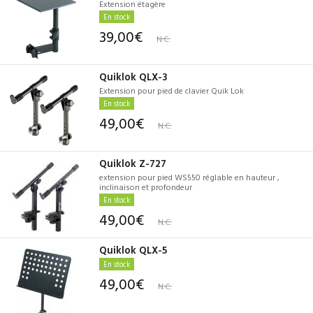
Extension étagère
En stock
39,00€
N.C.
Quiklok QLX-3
Extension pour pied de clavier Quik Lok
En stock
49,00€
N.C.
Quiklok Z-727
extension pour pied WS550 réglable en hauteur ,
inclinaison et profondeur
En stock
49,00€
N.C.
Quiklok QLX-5
En stock
49,00€
N.C.