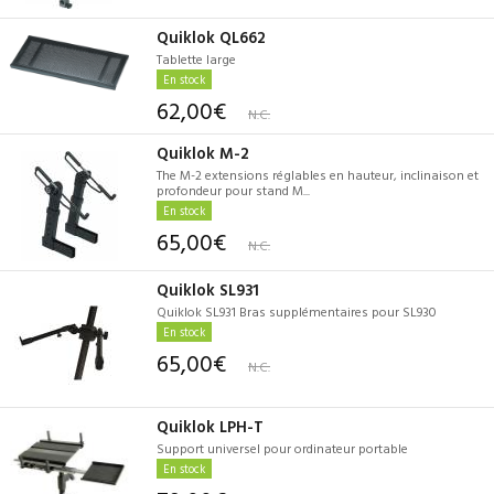
Quiklok QL662
Tablette large
En stock
62,00€
N.C.
Quiklok M-2
The M-2 extensions réglables en hauteur, inclinaison et
profondeur pour stand M...
En stock
65,00€
N.C.
Quiklok SL931
Quiklok SL931 Bras supplémentaires pour SL930
En stock
65,00€
N.C.
Quiklok LPH-T
Support universel pour ordinateur portable
En stock