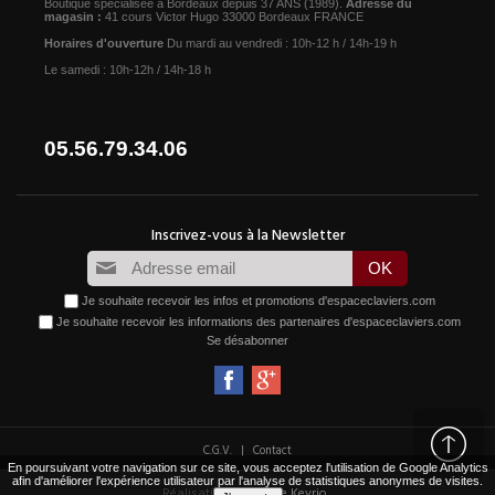
Boutique spécialisée à Bordeaux depuis 37 ANS (1989).
Adresse du
magasin :
41 cours Victor Hugo 33000 Bordeaux FRANCE
Horaires d'ouverture
Du mardi au vendredi : 10h-12 h / 14h-19 h
Le samedi : 10h-12h / 14h-18 h
05.56.79.34.06
Je souhaite recevoir les infos et promotions d'espaceclaviers.com
Je souhaite recevoir les informations des partenaires d'espaceclaviers.com
Se désabonner
|
C.G.V.
Contact
En poursuivant votre navigation sur ce site, vous acceptez l'utilisation de Google Analytics
afin d'améliorer l'expérience utilisateur par l'analyse de statistiques anonymes de visites.
Réalisation :
Agence Keyrio