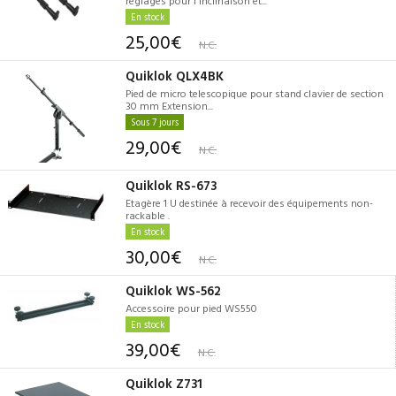
réglages pour l'inclinaison et...
En stock
25,00€
N.C.
Quiklok QLX4BK
Pied de micro telescopique pour stand clavier de section
30 mm Extension...
Sous 7 jours
29,00€
N.C.
Quiklok RS-673
Etagère 1 U destinée à recevoir des équipements non-
rackable .
En stock
30,00€
N.C.
Quiklok WS-562
Accessoire pour pied WS550
En stock
39,00€
N.C.
Quiklok Z731