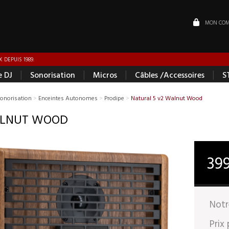
MON COM
 DEPUIS 1989.
|
|
|
|
e DJ
Sonorisation
Micros
Câbles /Accessoires
S
Sonorisation
>
Enceintes Autonomes
>
Prodipe
>
Natural 5 v2 Walnut Wood
ALNUT WOOD
39
Notr
Prix 