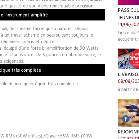
une qualité de son d'une remarquable précision.
PASS CUL
de l’instrument amplifié
JEUNES DE
14/06/20
mpli, de la même façon qu'au naturel ! Depuis
Grâce au P
à un travail acharné en poursuivant toujours le
acquérir u
xtrêmement précis et neutre.
 équipé d’une forte bi-amplification de 90 Watts,
 et d'un woofer de 5 pouces en fibre de verre, le
s exigences.
tique très complète
LIVRAISO
08/08/20
ble de mixage intégrée très complète :
à partir de
REJOIGN
25W RMS (50W crêtes) /Grave : 65W RMS (110W
17/09/201