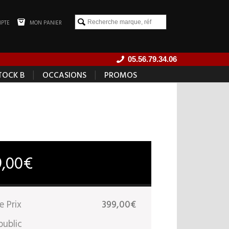
PTE
MON PANIER
05.56.79.34.06
|
|
TOCK B
OCCASIONS
PROMOS
9,00€
e Prix
399,00€
public