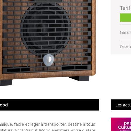
Tarif
Garant
Dispon
Wood
Les act
mique, facile et léger à transporter, destiné à tous
e Natural 5 V2 Walnut Wood amplifiera votre guitare,