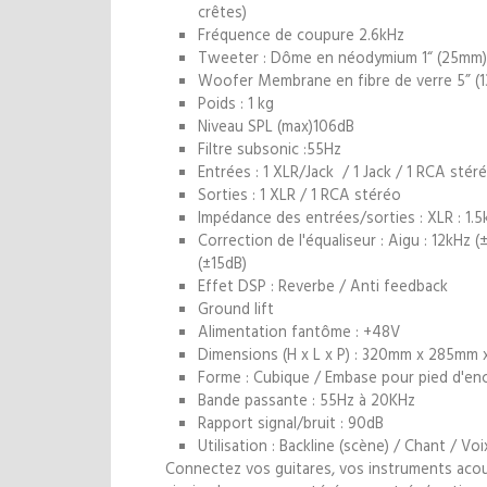
crêtes)
Fréquence de coupure 2.6kHz
Tweeter : Dôme en néodymium 1“ (25mm)
Woofer Membrane en fibre de verre 5” (1
Poids : 1 kg
Niveau SPL (max)106dB
Filtre subsonic :55Hz
Entrées : 1 XLR/Jack / 1 Jack / 1 RCA stér
Sorties : 1 XLR / 1 RCA stéréo
Impédance des entrées/sorties : XLR : 1
Correction de l'équaliseur : Aigu : 12kHz 
(±15dB)
Effet DSP : Reverbe / Anti feedback
Ground lift
Alimentation fantôme : +48V
Dimensions (H x L x P) : 320mm x 285mm
Forme : Cubique / Embase pour pied d'en
Bande passante : 55Hz à 20KHz
Rapport signal/bruit : 90dB
Utilisation : Backline (scène) / Chant / V
Connectez vos guitares, vos instruments acou