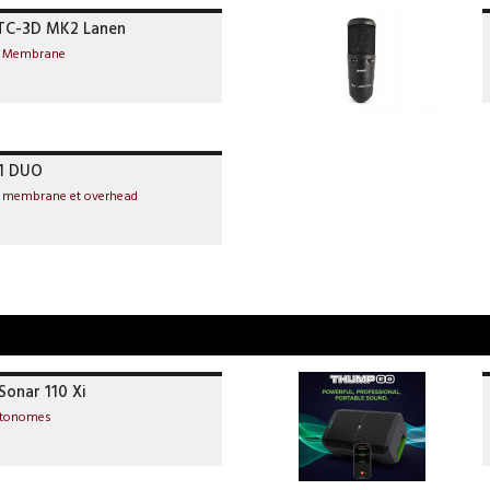
TC-3D MK2 Lanen
e Membrane
A1 DUO
e membrane et overhead
Sonar 110 Xi
utonomes