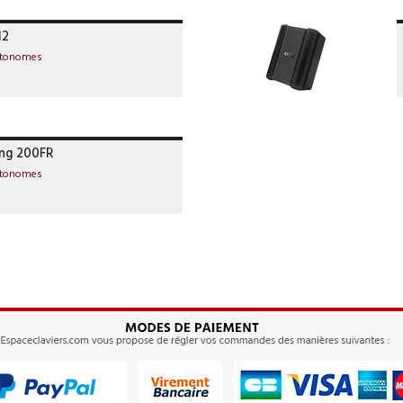
12
utonomes
ng 200FR
utonomes