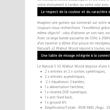
votre instrument à cordes ou votre voix avec 
Le respect de la couleur et du caractère 
Imaginez une guitare qui sonnerait sur votre a
toujours nous recherchons l'excellence grâce 
même objectif : celui d'obtenir un son rare, e
Avec sa large bande passante de 55Hz à 20kHz,
d'un tweeter à dôme d'un pouce en néodymium
Natural5 v2 Walnut Wood répond à toutes no
Une table de mixage intégrée à la connec
Le Natural 5 V2 Walnut Wood dispose d’une ta
2 x entrées et 2 x sorties symétriques,
2 x entrées asymétriques,
2 x équaliseurs 3 bandes,
1 x alimentation fantôme,
1 x réverbe DSP numérique,
1 x anti feed back,
1 x ground lift.
AmplificationTotale : 90W RMS /Aigu : 