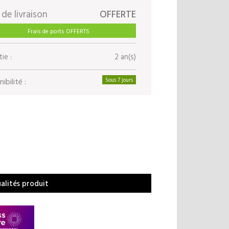
 de livraison
OFFERTE
Frais de ports OFFERTS
ie :
2 an(s)
ibilité :
Sous 7 jours
ualités produit