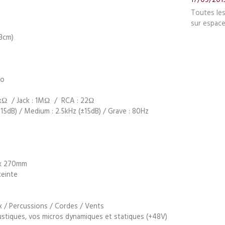
Toutes le
sur espace
3cm)
éo
.5kΩ / Jack : 1MΩ / RCA : 22Ω
(±15dB) / Medium : 2.5kHz (±15dB) / Grave : 80Hz
 x 270mm
ceinte
oix / Percussions / Cordes / Vents
stiques, vos micros dynamiques et statiques (+48V)