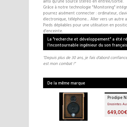
ainsi qu'une source stéréo en entrée/sortie.
Grâce à notre technologie "Monitoring" intégr
pourrez aisément connecter : ordinateur, clavi
électronique, téléphone... Aller vers un autre
Pieds dépliables pour une utilisation en posit
d'enceinte.
La "recherche et développement" a été ré
l'incontournable ingénieur du son françai
"Depuis plus de 30 ans, je fais d'abord confiance 
est mon combat !"
De la même marque
Prodipe N
Enceintes A
649,00€