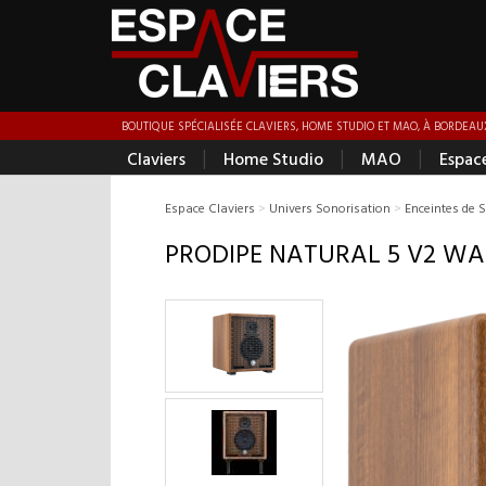
BOUTIQUE SPÉCIALISÉE CLAVIERS, HOME STUDIO ET MAO, À BORDEAUX
|
|
|
Claviers
Home Studio
MAO
Espac
Espace Claviers
>
Univers Sonorisation
>
Enceintes de 
PRODIPE NATURAL 5 V2 W