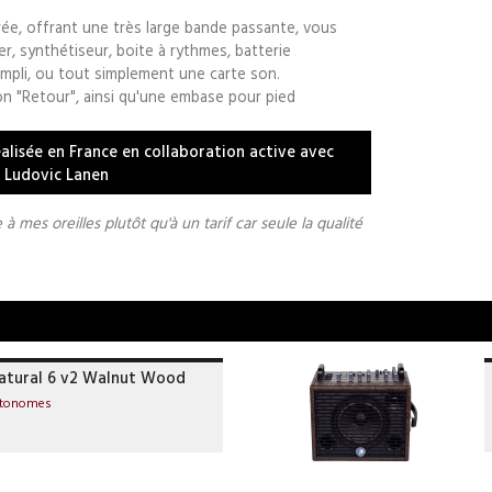
ée, offrant une très large bande passante, vous
er, synthétiseur, boite à rythmes, batterie
 ampli, ou tout simplement une carte son.
ion "Retour", ainsi qu'une embase pour pied
alisée en France en collaboration active avec
s Ludovic Lanen
à mes oreilles plutôt qu'à un tarif car seule la qualité
atural 6 v2 Walnut Wood
utonomes