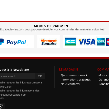
LE MAGASIN
COMMAN
Qui sommes-nous ?
Modes d
Informations pratiques
Garanti
aite recevoir les infos et promotions
Nous contacter
Conditi
aviers.com
aite recevoir les informations des
s d'espaceclaviers.com
nner