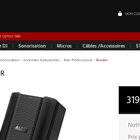
MON COM
 DEPUIS 1989.
|
|
|
|
e DJ
Sonorisation
Micros
Câbles /Accessoires
S
Sonorisation
>
Enceintes Autonomes
>
Alto Professional
>
Busker
ER
31
Notr
Prix 