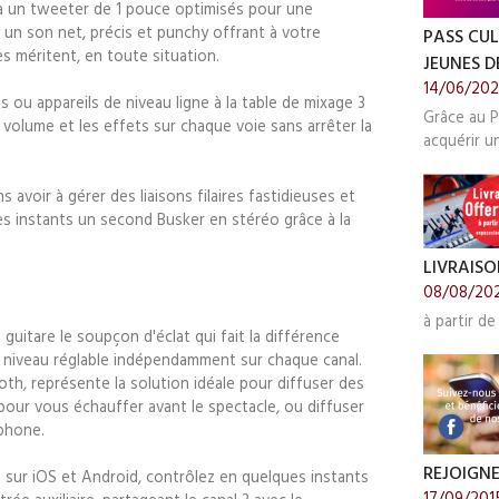
à un tweeter de 1 pouce optimisés pour une
 un son net, précis et punchy offrant à votre
PASS CUL
es méritent, en toute situation.
JEUNES DE
14/06/20
ou appareils de niveau ligne à la table de mixage 3
Grâce au P
e volume et les effets sur chaque voie sans arrêter la
acquérir u
 avoir à gérer des liaisons filaires fastidieuses et
es instants un second Busker en stéréo grâce à la
LIVRAISO
08/08/20
à partir de
guitare le soupçon d'éclat qui fait la différence
u niveau réglable indépendamment sur chaque canal.
oth, représente la solution idéale pour diffuser des
ur vous échauffer avant le spectacle, ou diffuser
tphone.
REJOIGN
e sur iOS et Android, contrôlez en quelques instants
17/09/201