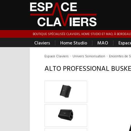
BOUTIQUE SPÉCIALISÉE CLAVIERS, HOME STUDIO ET MAO, À BORDEAUX
|
|
|
Claviers
Home Studio
MAO
Espac
Espace Claviers
>
Univers Sonorisation
>
Enceintes de 
ALTO PROFESSIONAL BUSK