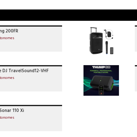
ng 200FR
utonomes
 DJ TravelSound12-VHF
utonomes
Sonar 110 Xi
utonomes