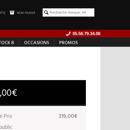
PTE
MON PANIER
05.56.79.34.06
|
|
TOCK B
OCCASIONS
PROMOS
9,00€
e Prix
319,00€
public