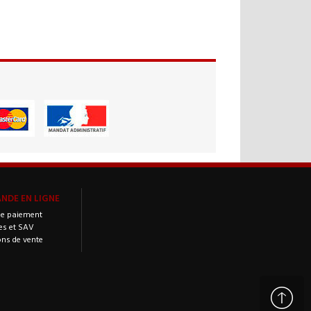
DE EN LIGNE
e paiement
es et SAV
ons de vente