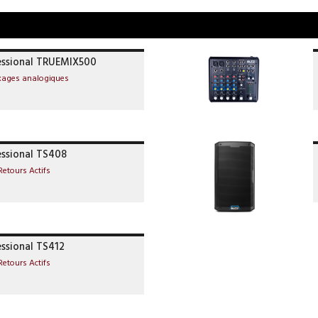
essional TRUEMIX500
xages analogiques
essional TS408
Retours Actifs
essional TS412
Retours Actifs