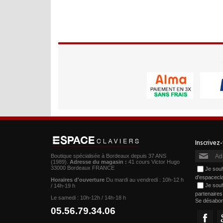
Boutique spécialisée à Bordeaux depuis 37 ANS
(1989).
Adresse du magasin :
41 cours Victor Hugo
33000 Bordeaux FRANCE
Je souh
d'espacecl
Horaires d'ouverture
Du mardi au vendredi : 10h-12 h
Je souh
/ 14h-19 h
partenaire
Le samedi : 10h-12h / 14h-18 h
Se désabo
05.56.79.34.06