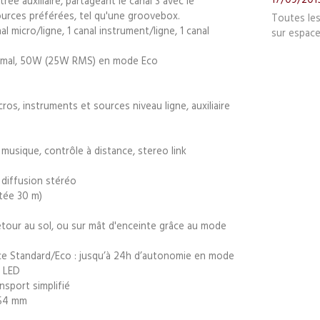
rée auxiliaire, partageant le canal 3 avec le
ources préférées, tel qu'une groovebox.
Toutes le
l micro/ligne, 1 canal instrument/ligne, 1 canal
sur espace
rmal, 50W (25W RMS) en mode Eco
os, instruments et sources niveau ligne, auxiliaire
musique, contrôle à distance, stereo link
 diffusion stéréo
tée 30 m)
retour au sol, ou sur mât d'enceinte grâce au mode
nce Standard/Eco : jusqu’à 24h d’autonomie en mode
4 LED
sport simplifié
254 mm