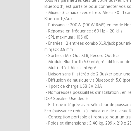
tous les paramètres clés de votre Busker. L'ent
Bluetooth, est parfaite pour connecter vos s
- Mixeur 3 canaux avec effets Alesis FX : 1 cana
Bluetooth/Aux
- Puissance : 200W (100W RMS) en mode No
- Réponse en fréquence : 60 Hz – 20 kHz
- SPL maximum : 106 dB
- Entrées : 2 entrées combo XLR/jack pour micr
minijack 3,5 mm
- Sorties : Mix Out XLR, Record Out Rca
- Module Bluetooth 5.0 intégré : diffusion de 
- Multi-effet Alesis intégré
- Liaison sans fil stéréo de 2 Busker pour une
- Diffusion de musique via Bluetooth 5.0 (por
- 1 port de charge USB 5V 2,1A
- Nombreuses possibilités d'installation : en 
DSP Speaker Use dédié
- Batterie intégrée avec sélecteur de puissa
Eco (puissance réduite), indicateur de niveau 
- Conception portable et robuste pour un tran
- Poids et dimensions : 5,40 kg, 299 x 219 x 