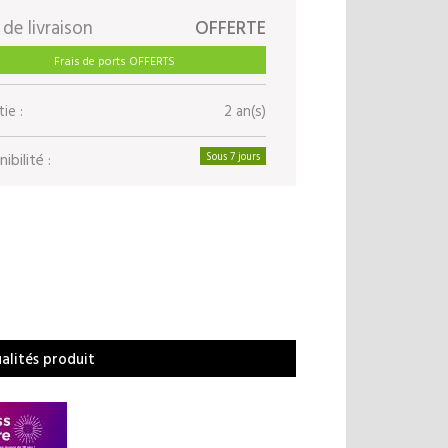
 de livraison
OFFERTE
Frais de ports OFFERTS
ie :
2 an(s)
ibilité :
Sous 7 jours
ualités produit