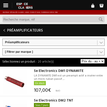
BOUTIQUE SPÉCIALISÉE CLAVIERS, HOME STUDIO ET MAO, À BORDEAUX DEPUIS 1989.
PRÉAMPLIFICATEURS
Préamplificateurs
[ Filtrer par marque ]
20 article(s)
Se Electronics DM1 DYNAMITE
LA DYNAMITE DM1 est un preampli actif a insérer entre
un micro ruban passif ,...
En stock
107,00€
N.C.
Se Electronics DM2 TNT
Sous 7 jours