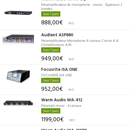
Préamplificateur de microphone - mono - Égaliseur 3
bandes
Sous 7 jours
888,00€
N.C.
Audient ASP880
Préamplificateur Microphone 8 canaux Classe A &
Convertisseurs A/N
Sous 7 jours
949,00€
N.C.
Focusrite ISA ONE
FOCUSRITE ISA ONE
Sous 7 jours
952,00€
N.C.
Warm Audio WA-412
Préampli-micro - 4 canaux
Sous 7 jours
1199,00€
N.C.