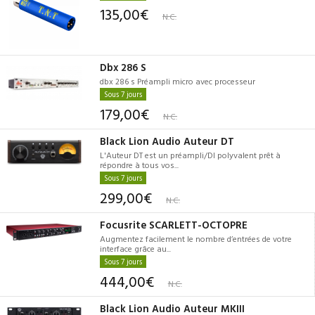
135,00€
N.C.
Dbx 286 S
dbx 286 s Préampli micro avec processeur
Sous 7 jours
179,00€
N.C.
Black Lion Audio Auteur DT
L'Auteur DT est un préampli/DI polyvalent prêt à
répondre à tous vos...
Sous 7 jours
299,00€
N.C.
Focusrite SCARLETT-OCTOPRE
Augmentez facilement le nombre d’entrées de votre
interface grâce au...
Sous 7 jours
444,00€
N.C.
Black Lion Audio Auteur MKIII