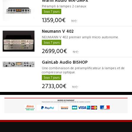
Warm Audio WA-2MPX
Préampli à lampes 2 canaux
Sous 7 jours
1359,00€
N.C.
Neumann V 402
NEUMANN V 402 premier ampli micro autonome.
Sous 7 jours
2699,00€
N.C.
GainLab Audio BISHOP
Une combinaison de préamplificateur à lampes et de
compresseur optique.
Sous 7 jours
2733,00€
N.C.