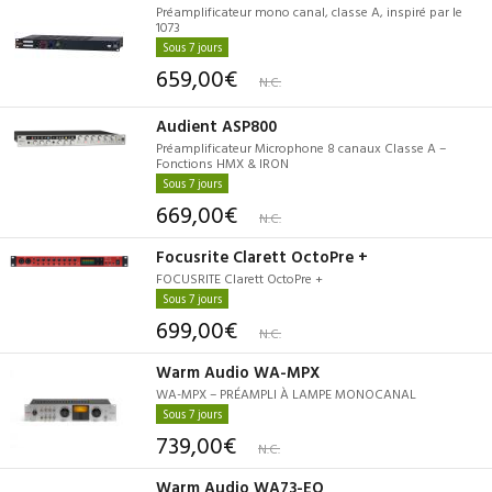
Préamplificateur mono canal, classe A, inspiré par le
1073
Sous 7 jours
659,00€
N.C.
Audient ASP800
Préamplificateur Microphone 8 canaux Classe A –
Fonctions HMX & IRON
Sous 7 jours
669,00€
N.C.
Focusrite Clarett OctoPre +
FOCUSRITE Clarett OctoPre +
Sous 7 jours
699,00€
N.C.
Warm Audio WA-MPX
WA-MPX – PRÉAMPLI À LAMPE MONOCANAL
Sous 7 jours
739,00€
N.C.
Warm Audio WA73-EQ