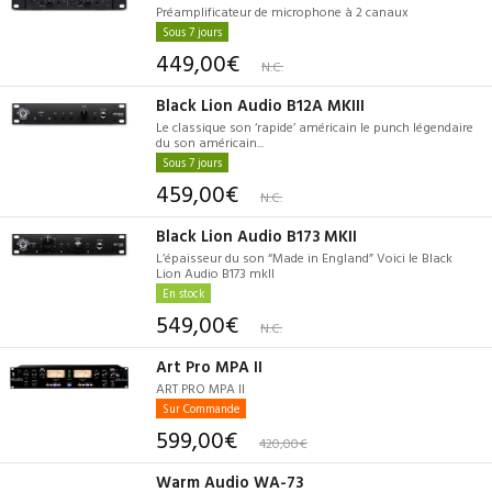
Préamplificateur de microphone à 2 canaux
Sous 7 jours
449,00€
N.C.
Black Lion Audio B12A MKIII
Le classique son ‘rapide’ américain le punch légendaire
du son américain...
Sous 7 jours
459,00€
N.C.
Black Lion Audio B173 MKII
L’épaisseur du son “Made in England” Voici le Black
Lion Audio B173 mkII
En stock
549,00€
N.C.
Art Pro MPA II
ART PRO MPA II
Sur Commande
599,00€
420,00€
Warm Audio WA-73