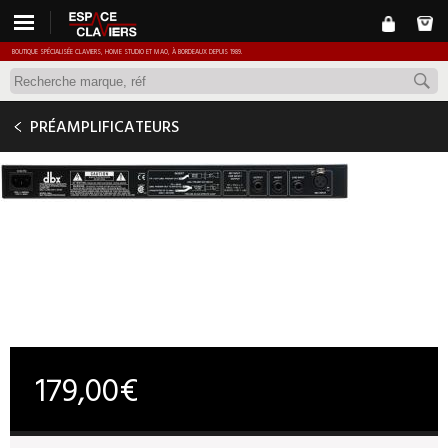
BOUTIQUE SPÉCIALISÉE CLAVIERS, HOME STUDIO ET MAO, À BORDEAUX DEPUIS 1989.
DBX 286 S
PRÉAMPLIFICATEURS
179,00€