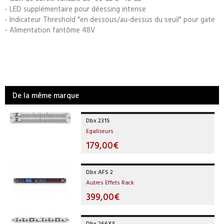
- LED supplémentaire pour déessing intense
- Indicateur Threshold "en dessous/au-dessus du seuil" pour gate
- Alimentation fantôme 48V
De la même marque
Dbx 231S
Egaliseurs
179,00€
Dbx AFS 2
Autres Effets Rack
399,00€
Dbx 266XS