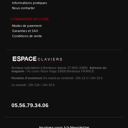
Informations pratiques
Nous contacter
COMMANDE EN LIGNE
Modes de paiement
Garanties et SAV
Conditions de vente
Boutique spécialisée à Bordeaux depuis 37 ANS (1989).
Adresse du
magasin :
41 cours Victor Hugo 33000 Bordeaux FRANCE
Horaires d'ouverture
Du mardi au vendredi : 10h-12 h / 14h-19 h
Le samedi : 10h-12h / 14h-18 h
05.56.79.34.06