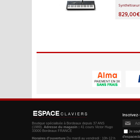
Synthétiseur
829,00€
Boutique spécialisée à Bordeaux depuis 37 ANS
(1989).
Adresse du magasin :
41 cours Victor Hugo
33000 Bordeaux FRANCE
Je souh
d'espacecl
Horaires d'ouverture
Du mardi au vendredi : 10h-12 h