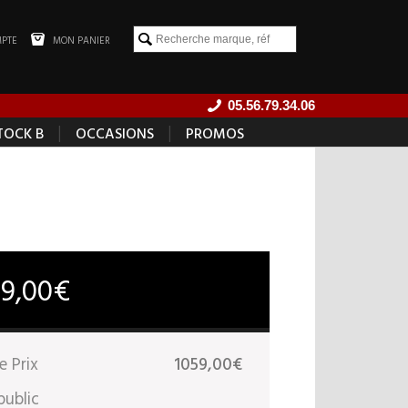
PTE
MON PANIER
05.56.79.34.06
|
|
TOCK B
OCCASIONS
PROMOS
59,00€
e Prix
1059,00€
public