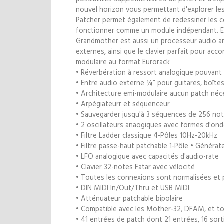
nouvel horizon vous permettant d'explorer les 
Patcher permet également de redessiner les 
fonctionner comme un module indépendant. En 
Grandmother est aussi un processeur audio an
externes, ainsi que le clavier parfait pour 
modulaire au format Eurorack
• Réverbération à ressort analogique pouvant ê
• Entre audio externe ¼” pour guitares, boîtes
• Architecture emi-modulaire aucun patch néc
• Arpégiateurr et séquenceur
• Sauvegarder jusqu'à 3 séquences de 256 no
• 2 oscillateurs anaogiques avec formes d'ond
• Filtre Ladder classique 4-Pôles 10Hz-20kHz
• Filtre passe-haut patchable 1-Pôle • Génér
• LFO analogique avec capacités d'audio-rate
• Clavier 32-notes Fatar avec vélocité
• Toutes les connexions sont normalisées et 
• DIN MIDI In/Out/Thru et USB MIDI
• Atténuateur patchable bipolaire
• Compatible avec les Mother-32, DFAM, et t
• 41 entrées de patch dont 21 entrées, 16 sorti