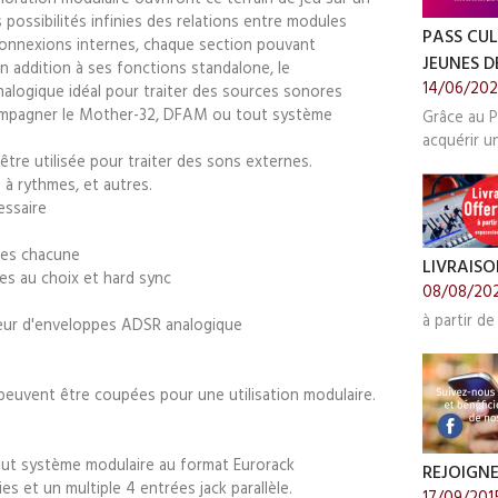
possibilités infinies des relations entre modules
PASS CUL
connexions internes, chaque section pouvant
JEUNES DE
addition à ses fonctions standalone, le
14/06/20
alogique idéal pour traiter des sources sonores
accompagner le Mother-32, DFAM ou tout système
Grâce au P
acquérir u
tre utilisée pour traiter des sons externes.
 à rythmes, et autres.
essaire
tes chacune
LIVRAISO
es au choix et hard sync
08/08/20
à partir de
ateur d'enveloppes ADSR analogique
peuvent être coupées pour une utilisation modulaire.
out système modulaire au format Eurorack
REJOIGN
es et un multiple 4 entrées jack parallèle.
17/09/201