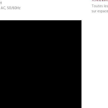
 H
Toutes le
s AC, 50/60Hz
sur espace