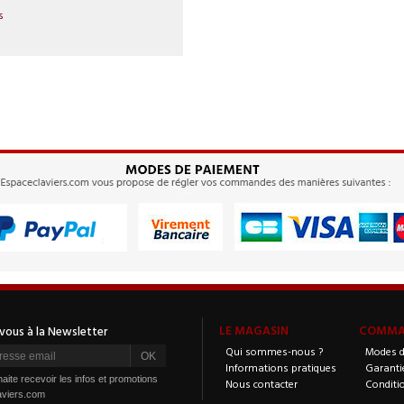
s
LE MAGASIN
COMMAN
Qui sommes-nous ?
Modes d
Informations pratiques
Garanti
aite recevoir les infos et promotions
Nous contacter
Conditi
aviers.com