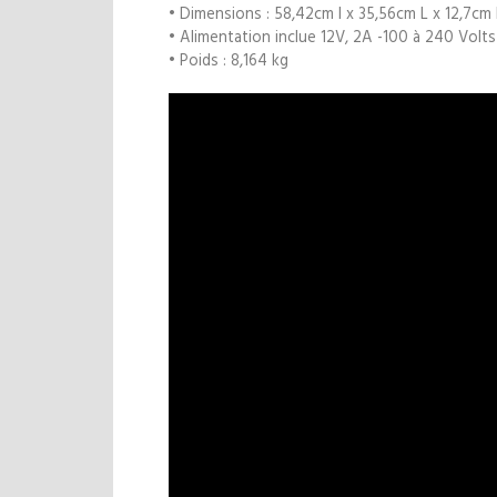
• Dimensions : 58,42cm l x 35,56cm L x 12,7cm
• Alimentation inclue 12V, 2A -100 à 240 Volt
• Poids : 8,164 kg