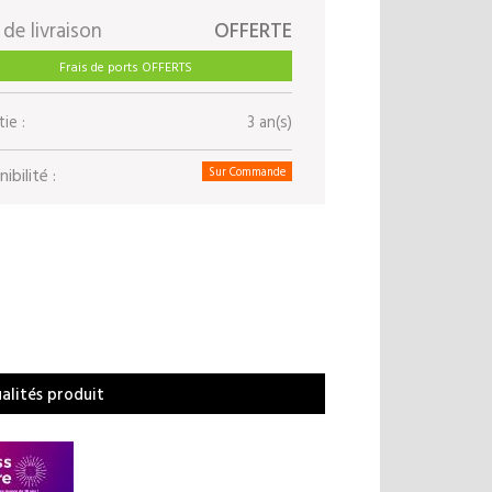
 de livraison
OFFERTE
Frais de ports OFFERTS
ie :
3 an(s)
ibilité :
Sur Commande
ualités produit