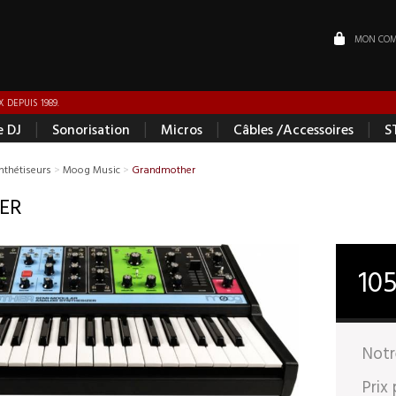
MON COM
 DEPUIS 1989.
|
|
|
|
e DJ
Sonorisation
Micros
Câbles /Accessoires
S
nthétiseurs
>
Moog Music
>
Grandmother
ER
10
Notr
Prix 