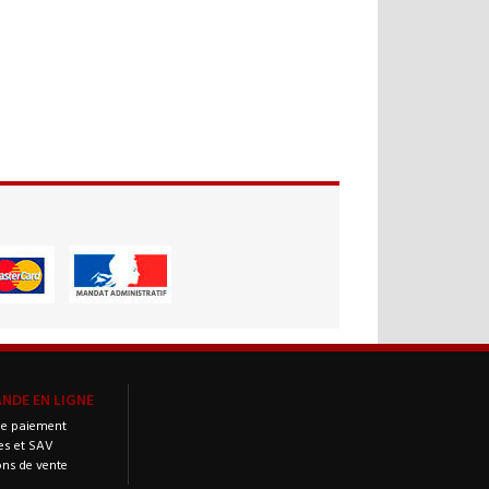
DE EN LIGNE
e paiement
es et SAV
ons de vente