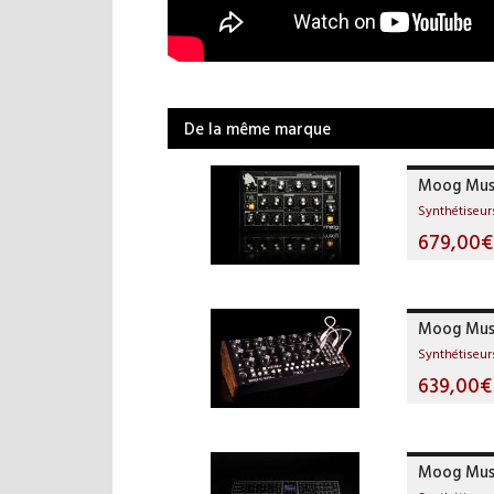
De la même marque
Moog Musi
Synthétiseur
679,00€
Moog Mus
Synthétiseur
639,00€
Moog Musi