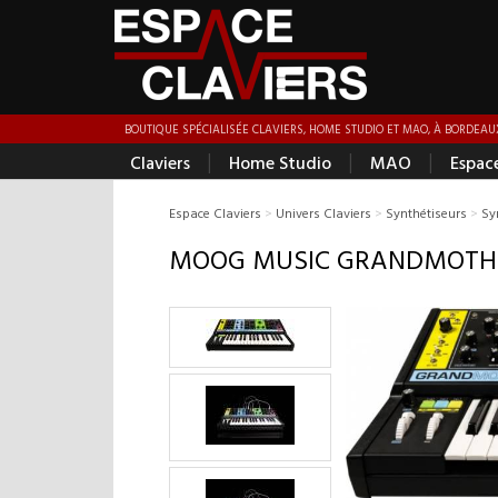
BOUTIQUE SPÉCIALISÉE CLAVIERS, HOME STUDIO ET MAO, À BORDEAUX
|
|
|
Claviers
Home Studio
MAO
Espac
Espace Claviers
>
Univers Claviers
>
Synthétiseurs
>
Sy
MOOG MUSIC GRANDMOTH