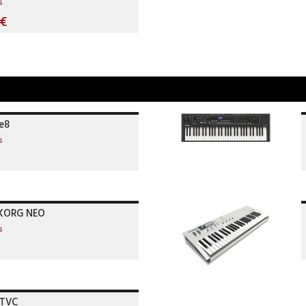
s
0€
e8
s
gKORG NEO
s
STVC