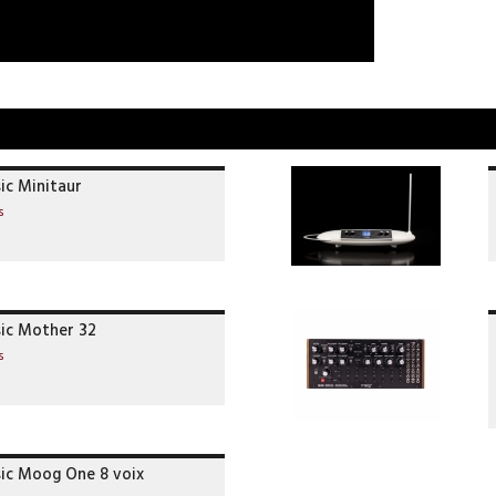
c Minitaur
s
ic Mother 32
s
c Moog One 8 voix