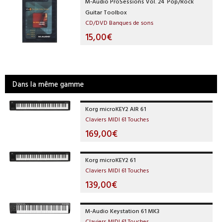
M-Audio ProSessions Vol. 24  Pop/Rock
Guitar Toolbox
CD/DVD Banques de sons
15,00€
Dans la même gamme
Korg microKEY2 AIR 61
Claviers MIDI 61 Touches
169,00€
Korg microKEY2 61
Claviers MIDI 61 Touches
139,00€
M-Audio Keystation 61 MK3
Claviers MIDI 61 Touches