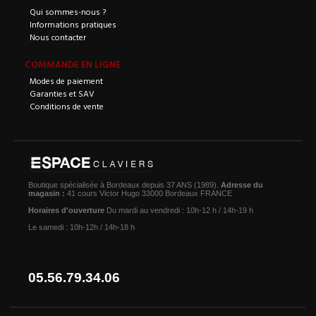
Qui sommes-nous ?
Informations pratiques
Nous contacter
COMMANDE EN LIGNE
Modes de paiement
Garanties et SAV
Conditions de vente
Boutique spécialisée à Bordeaux depuis 37 ANS (1989).
Adresse du
magasin :
41 cours Victor Hugo 33000 Bordeaux FRANCE
Horaires d'ouverture
Du mardi au vendredi : 10h-12 h / 14h-19 h
Le samedi : 10h-12h / 14h-18 h
05.56.79.34.06