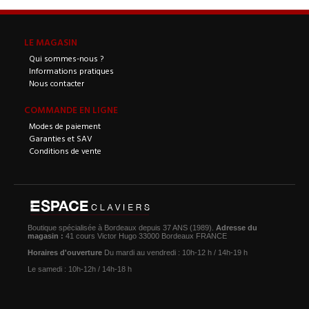
LE MAGASIN
Qui sommes-nous ?
Informations pratiques
Nous contacter
COMMANDE EN LIGNE
Modes de paiement
Garanties et SAV
Conditions de vente
Boutique spécialisée à Bordeaux depuis 37 ANS (1989).
Adresse du
magasin :
41 cours Victor Hugo 33000 Bordeaux FRANCE
Horaires d'ouverture
Du mardi au vendredi : 10h-12 h / 14h-19 h
Le samedi : 10h-12h / 14h-18 h