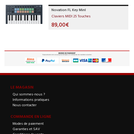
Novation FL Key MinI
Claviers MIDI 25 Touches
89,00€
LE MAGASIN
Qui sommes-nous ?
Informations pratiques
Nous contacter
COMMANDE EN LIGNE
Modes de paiement
Garanties et SAV
Conditions de vente