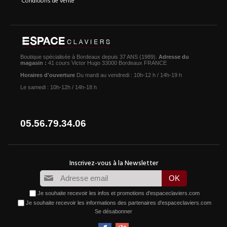
Boutique spécialisée à Bordeaux depuis 37 ANS (1989).
Adresse du
magasin :
41 cours Victor Hugo 33000 Bordeaux FRANCE
Horaires d'ouverture
Du mardi au vendredi : 10h-12 h / 14h-19 h
Le samedi : 10h-12h / 14h-18 h
05.56.79.34.06
Je souhaite recevoir les infos et promotions d'espaceclaviers.com
Je souhaite recevoir les informations des partenaires d'espaceclaviers.com
Se désabonner