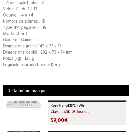
- Zones splittables : 2
Vélocité : de 1 à 13
Octave : -4 à +4
Nombre de scènes : 15
Type d'Arpégiateur : 15
Mode Chord
Guide de Gamme
Dimensions (mm) : 147 x 73 x 17
Dimensions déplié : 282 x 73 x 14 mm
Poids (kg) : 126 g
Logiciels fournis : bundle Korg
De la même marque
Korg NanoKEY2 - Wh
Claviers MIDI 25 Touches
59,00€