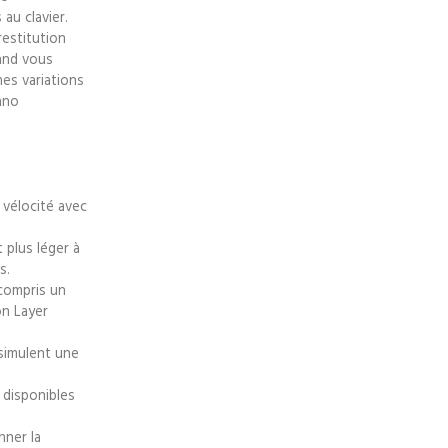
au clavier.
restitution
and vous
es variations
ano
 vélocité avec
 plus léger à
s.
 compris un
on Layer
 simulent une
 disponibles
nner la