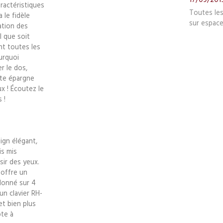
ractéristiques
Toutes le
 le fidèle
sur espace
ation des
l que soit
ent toutes les
urquoi
r le dos,
pte épargne
x ! Écoutez le
 !
sign élégant,
is mis
sir des yeux.
 offre un
lonné sur 4
un clavier RH-
et bien plus
pte à