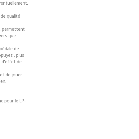
ventuellement,
 de qualité
nt permettent
vers que
 pédale de
puyez , plus
e d'effet de
 et de jouer
ien.
nc pour le LP-