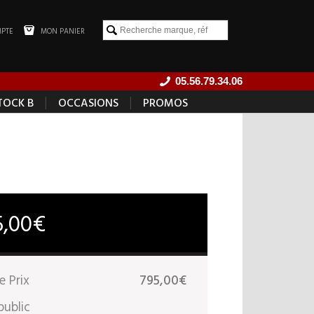
PTE
MON PANIER
05.56.79.34.06
|
|
TOCK B
OCCASIONS
PROMOS
5,00€
e Prix
795,00€
public