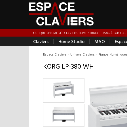
BOUTIQUE SPÉCIALISÉE CLAVIERS, HOME STUDIO ET MAO, À BORDEAUX
|
|
|
Claviers
Home Studio
MAO
Espac
Espace Claviers
>
Univers Claviers
>
Pianos Numérique
KORG LP-380 WH