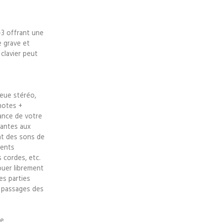
-3 offrant une
e grave et
 clavier peut
eue stéréo,
notes +
uance de votre
santes aux
ent des sons de
ments
 cordes, etc.
ouer librement
es parties
 passages des
ue