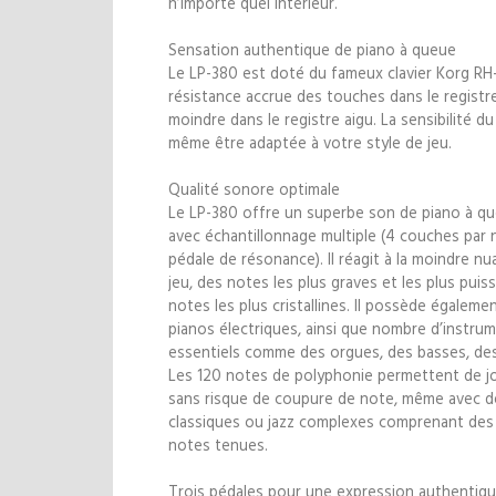
n’importe quel intérieur.
Sensation authentique de piano à queue
Le LP-380 est doté du fameux clavier Korg RH
résistance accrue des touches dans le registr
moindre dans le registre aigu. La sensibilité du
même être adaptée à votre style de jeu.
Qualité sonore optimale
Le LP-380 offre un superbe son de piano à qu
avec échantillonnage multiple (4 couches par 
pédale de résonance). Il réagit à la moindre n
jeu, des notes les plus graves et les plus puis
notes les plus cristallines. Il possède égalem
pianos électriques, ainsi que nombre d’instru
essentiels comme des orgues, des basses, des
Les 120 notes de polyphonie permettent de j
sans risque de coupure de note, même avec d
classiques ou jazz complexes comprenant des
notes tenues.
Trois pédales pour une expression authentiq