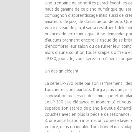
Une trentaine de sonorités parachèvent les ca
haut de gamme de ce piano numérique qui sera
compagnon d’apprentissage mais aussi de cré
amateurs de jazz, de classique ou de pop. Que
votre niveau de jeu, il saura restituer fidèlem
nuances de votre musique. A se demander po
d’aucuns prennent encore le risque de se brise
d’encombrer leur salon ou de ruiner leur com
alors qu’une solution toute simple s’offre à eu
LP380, jouez-le, vous serez forcément conquis
Un design élégant
La série LP-380 brille par son raffinement : de
toucher et sons parfaits. Korg a plus que jama
l’innovation au service de la musique et du plai
Le LP-380 allie élégance et modernité et vous
superbe son stéréo de piano à queue échantil
couches avec en plus la pédale de résonance, 
3, une amplification interne, un couvre-clavier 
encore, dans un meuble fonctionnel qui s'ada