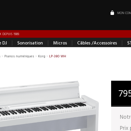
MON COM
 DEPUIS 1989.
|
|
|
|
e DJ
Sonorisation
Micros
Câbles /Accessoires
S
s
>
Pianos numériques
>
Korg
>
LP-380 WH
79
Notr
Prix 