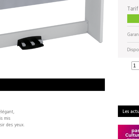
Tarif
Garant
Dispon
Les act
élégant,
is mis
sir des yeux.