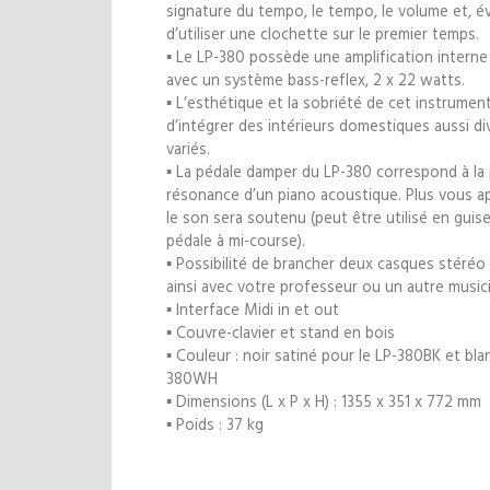
signature du tempo, le tempo, le volume et, é
d’utiliser une clochette sur le premier temps.
▪ Le LP-380 possède une amplification interne
avec un système bass-reflex, 2 x 22 watts.
▪ L’esthétique et la sobriété de cet instrume
d’intégrer des intérieurs domestiques aussi di
variés.
▪ La pédale damper du LP-380 correspond à la
résonance d’un piano acoustique. Plus vous ap
le son sera soutenu (peut être utilisé en guis
pédale à mi-course).
▪ Possibilité de brancher deux casques stéréo
ainsi avec votre professeur ou un autre music
▪ Interface Midi in et out
▪ Couvre-clavier et stand en bois
▪ Couleur : noir satiné pour le LP-380BK et bla
380WH
▪ Dimensions (L x P x H) : 1355 x 351 x 772 mm
▪ Poids : 37 kg