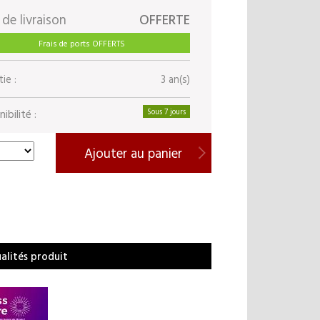
 de livraison
OFFERTE
Frais de ports OFFERTS
ie :
3 an(s)
ibilité :
Sous 7 jours
Ajouter au panier
ualités produit