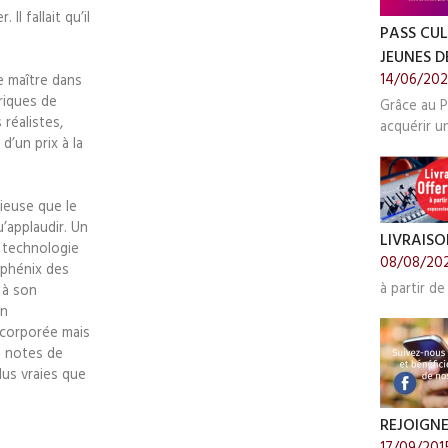
 Il fallait qu’il
PASS CUL
JEUNES DE
14/06/20
e maître dans
riques de
Grâce au P
 réalistes,
acquérir u
’un prix à la
ieuse que le
’applaudir. Un
LIVRAISO
a technologie
08/08/20
u phénix des
à partir de
 à son
en
ncorporée mais
0 notes de
lus vraies que
REJOIGN
17/09/201