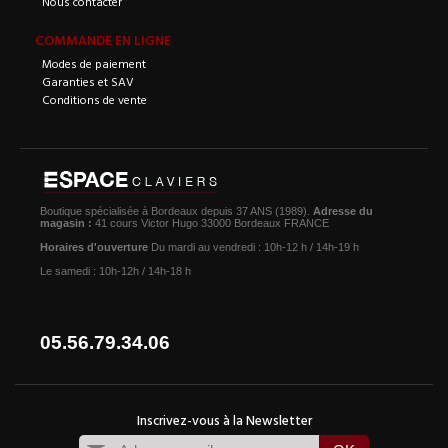
Nous contacter
COMMANDE EN LIGNE
Modes de paiement
Garanties et SAV
Conditions de vente
Boutique spécialisée à Bordeaux depuis 37 ANS (1989).
Adresse du
magasin :
41 cours Victor Hugo 33000 Bordeaux FRANCE
Horaires d'ouverture
Du mardi au vendredi : 10h-12 h / 14h-19 h
Le samedi : 10h-12h / 14h-18 h
05.56.79.34.06