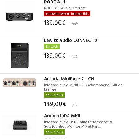
RODE AI-1
RODE AI-1 Audio Interface
momentanément indisponible
139,00€
N.C.
Lewitt Audio CONNECT 2
En stock
139,00€
N.C.
Arturia MiniFuse 2 - CH
Interface audio MINIFUSE2 (champagne) Edition
Limitée
Sous 7 jours
149,00€
N.C.
Audient iD4 MKII
Interface audio USB Haute Performance &
ScrollControl, Monitor Mix et Pan,...
Sous 7 jours