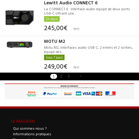
Lewitt Audio CONNECT 6
La CONNECT 6 : Interface audio équipé de deux ports
USB-C offrant une...
En stock
245,00€
N.C.
MOTU M2
Motu M2, Interfaces audio USB C, 2 entres et 2 sorties,
équipe des...
Sous 7 jours
249,00€
N.C.
1
2
3
>
LE MAGASIN
Qui sommes-nous ?
Informations pratiques