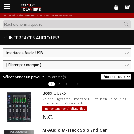
BOUTIQUE SPÉCIALISÉE CLAVIERS, HOME STUDIO ET MAO, À BORDEAUX DEPUIS 1989.
INTERFACES AUDIO USB
Interfaces Audio USB
[ Filtrer par marque ]
75 article(s)
1
2
3
>
Boss GCS-5
Roland Gigcaster 5 interface USB tout-en-un pour les
musiciens, professeurs de...
momentanément indisponible
N.C.
M-Audio M-Track Solo 2nd Gen