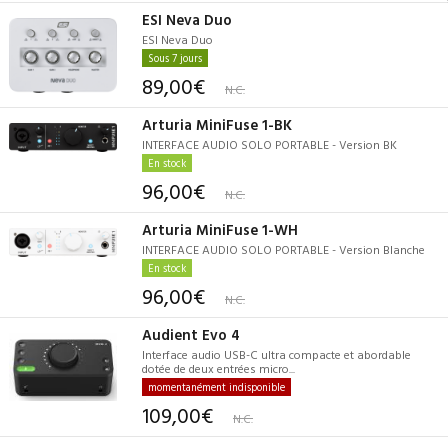
ESI Neva Duo
ESI Neva Duo
Sous 7 jours
89,00€
N.C.
Arturia MiniFuse 1-BK
INTERFACE AUDIO SOLO PORTABLE - Version BK
En stock
96,00€
N.C.
Arturia MiniFuse 1-WH
INTERFACE AUDIO SOLO PORTABLE - Version Blanche
En stock
96,00€
N.C.
Audient Evo 4
Interface audio USB-C ultra compacte et abordable
dotée de deux entrées micro...
momentanément indisponible
109,00€
N.C.