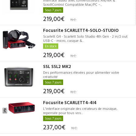
ScrollControl Compatible Mac/PC –...
Sous 7 jours
219,00€
N.C.
Focusrite SCARLETT4-SOLO-STUDIO
Scarlett G4 - Scarlett Solo Studio 4th Gen - 2 in/2 out
USB-C - micro, casque &...
En stock
219,00€
N.C.
SSL SSL2 MK2
Des performances élevées pour alimenter votre
créativité
Sous 7 jours
219,00€
N.C.
Focusrite SCARLETT4-4I4
L'interface originale des créateurs de musique,
repensée pour tous vos...
Sous 7 jours
237,00€
N.C.