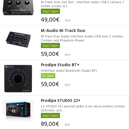
M-Track Solo 2nd Gen : Interface audio USB 2 canaux, 1
entrée combo & 1...
Sous 7 jours
49,00€
N.C.
M-Audio M-Track Duo
M-Track Duo Audio Interface Audio USB avec 2 entrées
Combo and Phantom Power
Sous 7 jours
59,00€
N.C.
Prodipe Studio BT+
Iinterface audio Bluetooth Studio BT+
En stock
59,00€
N.C.
Prodipe STUDIO 22+
La STUDIO 22+ permet grâce à ses deux entrées combo
XLR/Jack, son...
Sous 7 jours
89,00€
N.C.