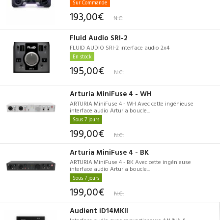
Sur Commande
193,00€
N.C.
Fluid Audio SRI-2
FLUID AUDIO SRI-2 interface audio 2x4
En stock
195,00€
N.C.
Arturia MiniFuse 4 - WH
ARTURIA MiniFuse 4 - WH Avec cette ingénieuse
interface audio Arturia boucle...
Sous 7 jours
199,00€
N.C.
Arturia MiniFuse 4 - BK
ARTURIA MiniFuse 4 - BK Avec cette ingénieuse
interface audio Arturia boucle...
Sous 7 jours
199,00€
N.C.
Audient iD14MKII
Interface audio avec convertisseurs AN/NA &