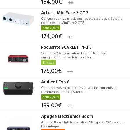
154,00€
N.C.
Arturia MiniFuse 2 OTG
Conçue pour les musiciens, podcasteurs et créateurs
nomades, la MiniFuse2 OTG...
Sous 7 jours
174,00€
N.C.
Focusrite SCARLETT4-2I2
Scarlett 2i2 4e génération La qualité de vos
enregistrements va faire un bond...
En stock
175,00€
N.C.
Audient Evo 8
Capturez vos microphones et vos instruments et
commencez à enregistrer de...
Sous 7 jours
189,00€
N.C.
Apogee Electronics Boom
Apogee Boom Inteface audio USB Type-C 2X2 avec un
DSP intégré