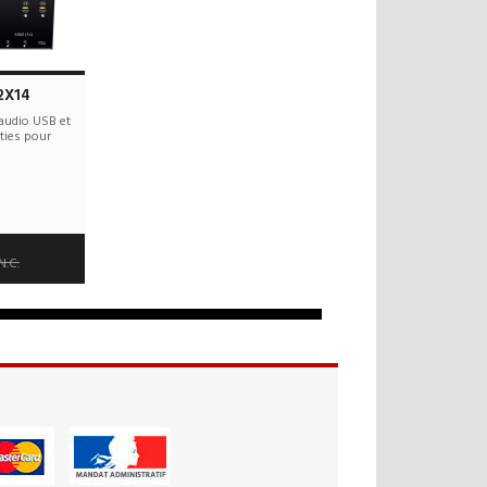
2X14
 audio USB et
ties pour
 offerts
 an(s)
N.C.