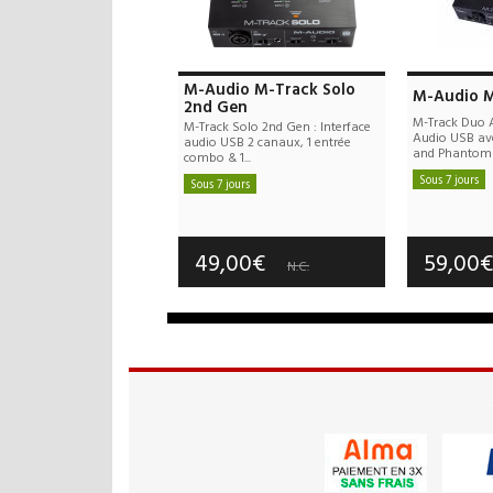
M-Audio M-Track Solo
M-Audio M
2nd Gen
M-Track Duo A
M-Track Solo 2nd Gen : Interface
Audio USB av
audio USB 2 canaux, 1 entrée
and Phantom
combo & 1...
Sous 7 jours
Sous 7 jours
Frais d
Frais de port : 10,00€
Garan
Garantie :
2 an(s)
49,00€
59,00
N.C.