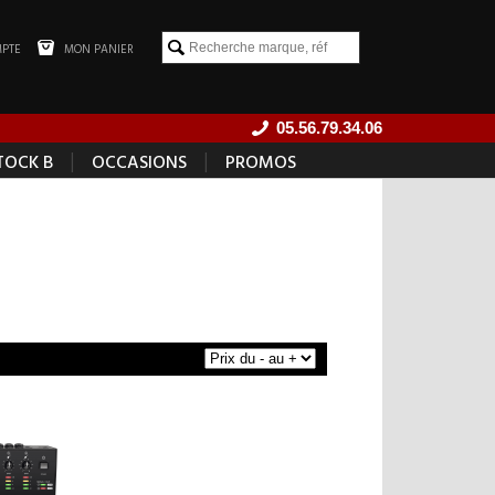
PTE
MON PANIER
05.56.79.34.06
|
|
TOCK B
OCCASIONS
PROMOS