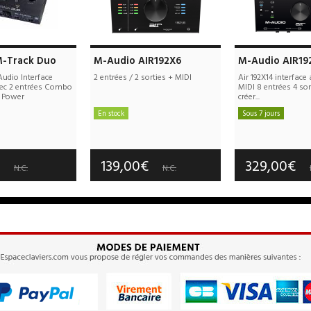
-Track Duo
M-Audio AIR192X6
M-Audio AIR19
udio Interface
2 entrées / 2 sorties + MIDI
Air 192X14 interface
ec 2 entrées Combo
MIDI 8 entrées 4 sor
 Power
créer...
En stock
Sous 7 jours
e port : 10,00€
Frais de port offerts
Frais de port
tie :
2 an(s)
Garantie :
2 an(s)
Garantie :
2
€
139,00€
329,00€
N.C.
N.C.