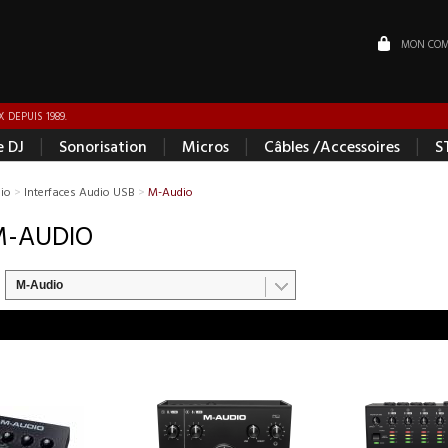
MON COM
 DEPUIS 1989.
|
|
|
|
e DJ
Sonorisation
Micros
Câbles /Accessoires
S
dio
>
Interfaces Audio USB
>
M-Audio
M-AUDIO
M-Audio