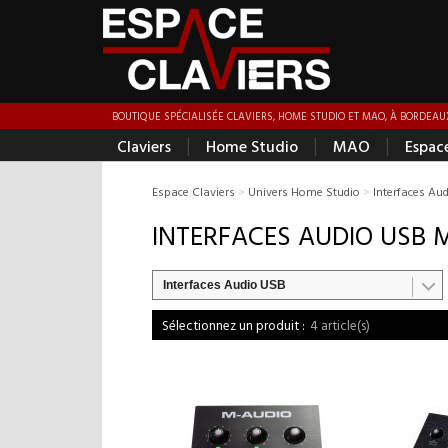
BOUTIQUE SPÉCIALISÉE CLAVIERS, HOME STUDIO ET MAO, À BORDEAUX
|
|
|
Claviers
Home Studio
MAO
Espac
Espace Claviers
>
Univers Home Studio
>
Interfaces Au
INTERFACES AUDIO USB 
Interfaces Audio USB
4 article(s)