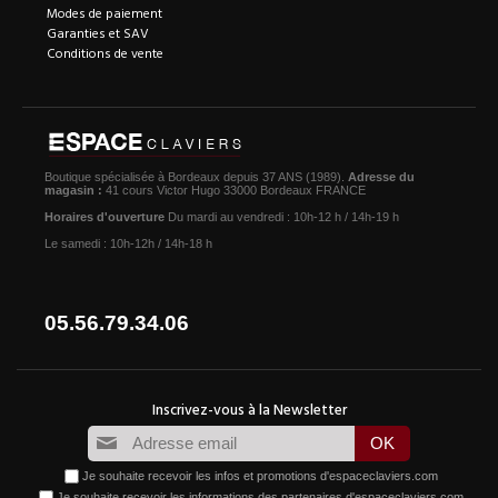
Modes de paiement
Garanties et SAV
Conditions de vente
Boutique spécialisée à Bordeaux depuis 37 ANS (1989).
Adresse du
magasin :
41 cours Victor Hugo 33000 Bordeaux FRANCE
Horaires d'ouverture
Du mardi au vendredi : 10h-12 h / 14h-19 h
Le samedi : 10h-12h / 14h-18 h
05.56.79.34.06
Je souhaite recevoir les infos et promotions d'espaceclaviers.com
Je souhaite recevoir les informations des partenaires d'espaceclaviers.com