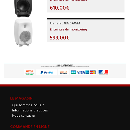
610,00€
Genelec 8320AWM
Enceintes de monitoring
599,00€
LE MAGASIN
Qui sommes-nous ?
Informations pratiques
Nous contacter
COMMANDE EN LIGNE