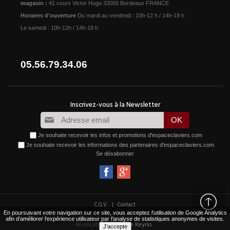
magasin :
41 cours Victor Hugo 33000 Bordeaux FRANCE
Horaires d'ouverture
Du mardi au vendredi : 10h-12 h / 14h-19 h
Le samedi : 10h-12h / 14h-18 h
05.56.79.34.06
Je souhaite recevoir les infos et promotions d'espaceclaviers.com
Je souhaite recevoir les informations des partenaires d'espaceclaviers.com
Se désabonner
|
C.G.V.
Contact
En poursuivant votre navigation sur ce site, vous acceptez l'utilisation de Google Analytics
afin d'améliorer l'expérience utilisateur par l'analyse de statistiques anonymes de visites.
Réalisation :
Agence Keyrio