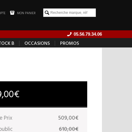
PTE
MON PANIER
05.56.79.34.06
|
|
TOCK B
OCCASIONS
PROMOS
9,00€
e Prix
509,00€
public
610,00€