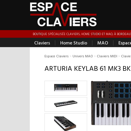
BOUTIQUE SPÉCIALISÉE CLAVIERS, HOME STUDIO ET MAO, À BORDEAUX
|
|
|
Claviers
Home Studio
MAO
Espac
Espace Claviers
>
Univers MAO
>
Claviers MIDI
>
Clavie
ARTURIA KEYLAB 61 MK3 BK