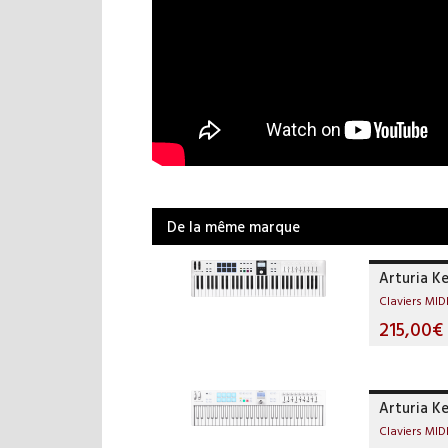
De la même marque
Arturia K
Claviers MID
215,00€
Arturia K
Claviers MID