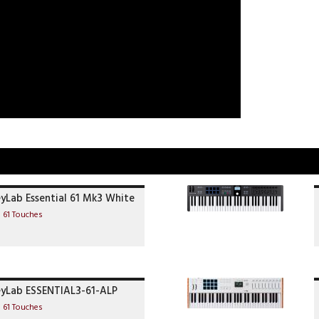
eyLab Essential 61 Mk3 White
I 61 Touches
eyLab ESSENTIAL3-61-ALP
I 61 Touches