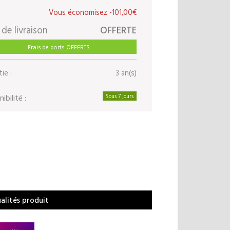
-101,00€
 de livraison
OFFERTE
Frais de ports OFFERTS
ie :
3 an(s)
ibilité :
Sous 7 jours
ualités produit