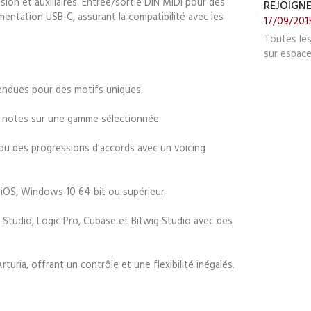
sion et auxiliaires. Entrée/sortie DIN MIDI pour des
REJOIGN
mentation USB-C, assurant la compatibilité avec les
17/09/201
Toutes le
sur espace
endues pour des motifs uniques.
s notes sur une gamme sélectionnée.
 ou des progressions d'accords avec un voicing
, iOS, Windows 10 64-bit ou supérieur
 Studio, Logic Pro, Cubase et Bitwig Studio avec des
rturia, offrant un contrôle et une flexibilité inégalés.