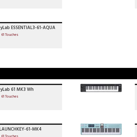
eyLab ESSENTIAL3-61-AQUA
I 61 Touches
eyLab 61 MK3 Wh
I 61 Touches
 LAUNCHKEY-61-MK4
I 61 Touches