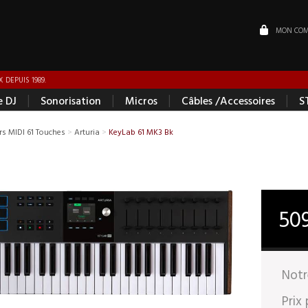
MON COM
 DEPUIS 1989.
|
|
|
|
e DJ
Sonorisation
Micros
Câbles /Accessoires
S
rs MIDI 61 Touches
>
Arturia
>
KeyLab 61 MK3 Bk
50
Notr
Prix 