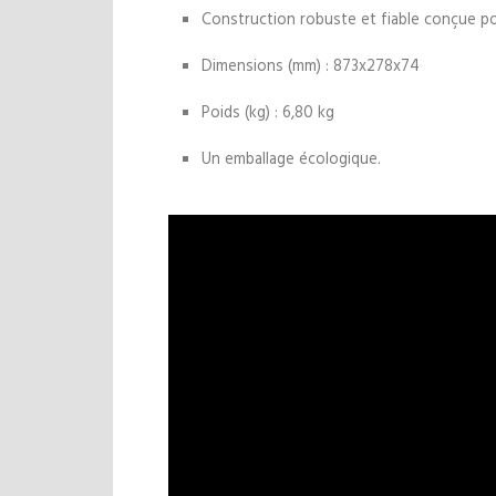
Construction robuste et fiable conçue pou
Dimensions (mm) : 873x278x74
Poids (kg) : 6,80 kg
Un emballage écologique.