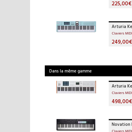
225,00€
Arturia K
Claviers MID
249,00€
Dans la même gamme
Arturia K
Claviers MID
498,00€
Novation
Claviers MID