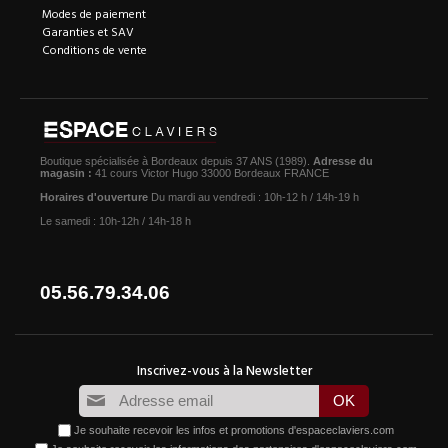
Modes de paiement
Garanties et SAV
Conditions de vente
Boutique spécialisée à Bordeaux depuis 37 ANS (1989).
Adresse du
magasin :
41 cours Victor Hugo 33000 Bordeaux FRANCE
Horaires d'ouverture
Du mardi au vendredi : 10h-12 h / 14h-19 h
Le samedi : 10h-12h / 14h-18 h
05.56.79.34.06
Je souhaite recevoir les infos et promotions d'espaceclaviers.com