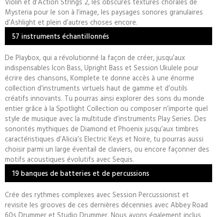
Violin et d’Action Strings 2, les obscures textures chorales de
Mysteria pour le son à l’image, les paysages sonores granulaires
d’Ashlight et plein d’autres choses encore.
57 instruments échantillonnés
De Playbox, qui a révolutionné la façon de créer, jusqu’aux
indispensables Icon Bass, Upright Bass et Session Ukulele pour
écrire des chansons, Komplete te donne accès à une énorme
collection d’instruments virtuels haut de gamme et d’outils
créatifs innovants. Tu pourras ainsi explorer des sons du monde
entier grâce à la Spotlight Collection ou composer n’importe quel
style de musique avec la multitude d’instruments Play Series. Des
sonorités mythiques de Diamond et Phoenix jusqu’aux timbres
caractéristiques d’Alicia’s Electric Keys et Noire, tu pourras aussi
choisir parmi un large éventail de claviers, ou encore façonner des
motifs acoustiques évolutifs avec Sequis.
19 banques de batteries et de percussions
Crée des rythmes complexes avec Session Percussionist et
revisite les grooves de ces dernières décennies avec Abbey Road
60s Drummer et Studio Drummer. Nous avons également inclus