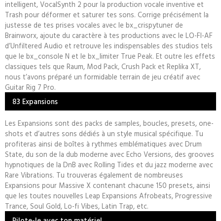
intelligent, VocalSynth 2 pour la production vocale inventive et
Trash pour déformer et saturer tes sons. Corrige précisément la
justesse de tes prises vocales avec le bx_crispytuner de
Brainworx, ajoute du caractère à tes productions avec le LO-FI-AF
d’Unfiltered Audio et retrouve les indispensables des studios tels
que le bx_console N et le bx_limiter True Peak. Et outre les effets
classiques tels que Raum, Mod Pack, Crush Pack et Replika XT,
nous t’avons préparé un formidable terrain de jeu créatif avec
Guitar Rig 7 Pro.
83 Expansions
Les Expansions sont des packs de samples, boucles, presets, one-
shots et d’autres sons dédiés à un style musical spécifique. Tu
profiteras ainsi de boîtes à rythmes emblématiques avec Drum
State, du son de la dub moderne avec Echo Versions, des grooves
hypnotiques de la DnB avec Rolling Tides et du jazz moderne avec
Rare Vibrations. Tu trouveras également de nombreuses
Expansions pour Massive X contenant chacune 150 presets, ainsi
que les toutes nouvelles Leap Expansions Afrobeats, Progressive
Trance, Soul Gold, Lo-fi Vibes, Latin Trap, etc.
Pilote-le avec ton matériel