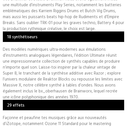
une multitude d’instruments Play Series, notamment les batteries
emblématiques des Karriem Riggins Drums et Butch Vig Drums,
mais aussi les puissants beats hip-hop de Rudiments et d’Empire
Breaks. Sans oublier TRK-01 pour les graves techno, Battery 4 pour
la production rythmique créative, le choix est large.
18 synthétiseurs
Des modèles numériques ultra-modernes aux émulations
d’instruments analogiques légendaires, l’édition Ultimate réunit
une impressionnante collection de synthés capables de produire
n’importe quel son. Laisse-toi inspirer par la chaleur vintage de
Super 8, le tranchant de la synthèse additive avec Razor ; explore
l’univers modulaire de Reaktor Blocks ou repousse les limites avec
Massive X, notre célèbre synthé à tables d’ondes. Nous avons
également inclus le bx_oberhausen de Brainworx, lequel recrée
une icône polyphonique des années 1970.
29 effets
Façonne et peaufine tes musiques grâce aux nouveautés
d’iZotope, notamment Ozone 11 Standard pour le mastering