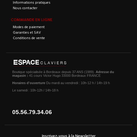
Informations pratiques
Nous contacter
COMMANDE EN LIGNE
Modes de paiement
Garanties et SAV
Conditions de vente
Boutique spécialisée à Bordeaux depuis 37 ANS (1989).
Adresse du
magasin :
41 cours Victor Hugo 33000 Bordeaux FRANCE
Horaires d'ouverture
Du mardi au vendredi : 10h-12 h / 14h-19 h
Le samedi : 10h-12h / 14h-18 h
05.56.79.34.06