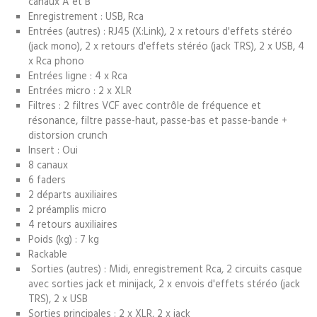
canaux A et B
Enregistrement : USB, Rca
Entrées (autres) : RJ45 (X:Link), 2 x retours d'effets stéréo
(jack mono), 2 x retours d'effets stéréo (jack TRS), 2 x USB, 4
x Rca phono
Entrées ligne : 4 x Rca
Entrées micro : 2 x XLR
Filtres : 2 filtres VCF avec contrôle de fréquence et
résonance, filtre passe-haut, passe-bas et passe-bande +
distorsion crunch
Insert : Oui
8 canaux
6 faders
2 départs auxiliaires
2 préamplis micro
4 retours auxiliaires
Poids (kg) : 7 kg
Rackable
Sorties (autres) : Midi, enregistrement Rca, 2 circuits casque
avec sorties jack et minijack, 2 x envois d'effets stéréo (jack
TRS), 2 x USB
Sorties principales : 2 x XLR, 2 x jack