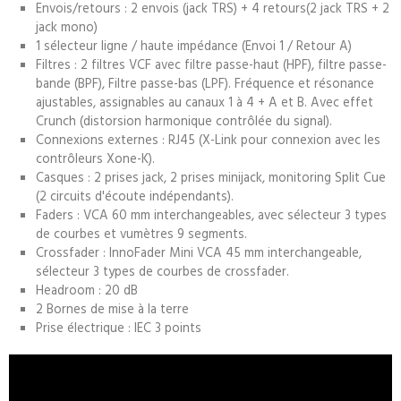
Envois/retours : 2 envois (jack TRS) + 4 retours(2 jack TRS + 2
jack mono)
1 sélecteur ligne / haute impédance (Envoi 1 / Retour A)
Filtres : 2 filtres VCF avec filtre passe-haut (HPF), filtre passe-
bande (BPF), Filtre passe-bas (LPF). Fréquence et résonance
ajustables, assignables au canaux 1 à 4 + A et B. Avec effet
Crunch (distorsion harmonique contrôlée du signal).
Connexions externes : RJ45 (X-Link pour connexion avec les
contrôleurs Xone-K).
Casques : 2 prises jack, 2 prises minijack, monitoring Split Cue
(2 circuits d'écoute indépendants).
Faders : VCA 60 mm interchangeables, avec sélecteur 3 types
de courbes et vumètres 9 segments.
Crossfader : InnoFader Mini VCA 45 mm interchangeable,
sélecteur 3 types de courbes de crossfader.
Headroom : 20 dB
2 Bornes de mise à la terre
Prise électrique : IEC 3 points