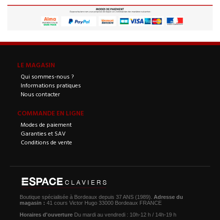
LE MAGASIN
Qui sommes-nous ?
Informations pratiques
Nous contacter
COMMANDE EN LIGNE
Modes de paiement
Garanties et SAV
Conditions de vente
Boutique spécialisée à Bordeaux depuis 37 ANS (1989).
Adresse du
magasin :
41 cours Victor Hugo 33000 Bordeaux FRANCE
Horaires d'ouverture
Du mardi au vendredi : 10h-12 h / 14h-19 h