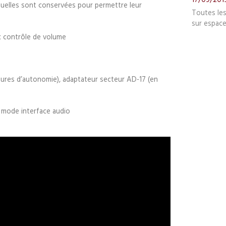
viduelles sont conservées pour permettre leur
Toutes le
sur espace
c contrôle de volume
heures d’autonomie), adaptateur secteur AD-17 (en
t mode interface audio