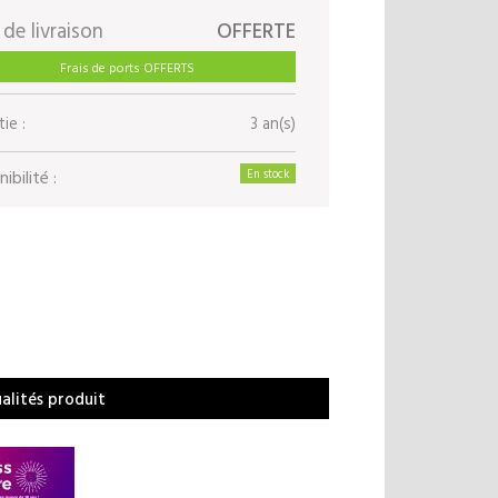
 de livraison
OFFERTE
Frais de ports OFFERTS
ie :
3 an(s)
ibilité :
En stock
ualités produit