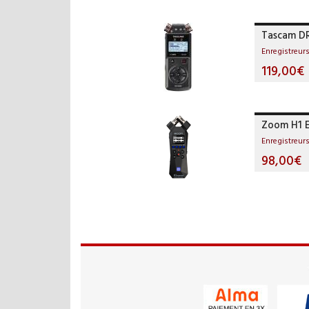
Tascam D
Enregistreu
119,00€
Zoom H1 E
Enregistreu
98,00€