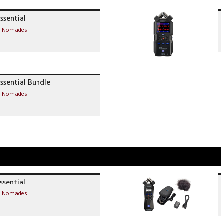
ssential
rs Nomades
ssential Bundle
rs Nomades
sential
rs Nomades