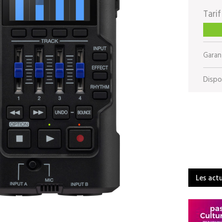
Tarif
Garant
Dispon
Les act