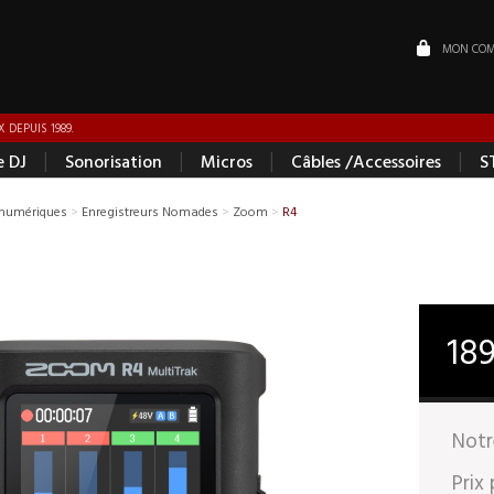
MON COM
 DEPUIS 1989.
|
|
|
|
e DJ
Sonorisation
Micros
Câbles /Accessoires
S
 numériques
>
Enregistreurs Nomades
>
Zoom
>
R4
18
Notr
Prix 