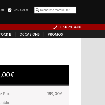
PTE
MON PANIER
05.56.79.34.06
|
|
TOCK B
OCCASIONS
PROMOS
9,00€
e Prix
189,00€
public