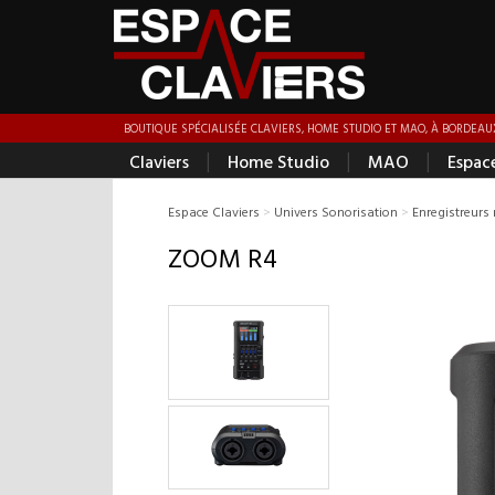
BOUTIQUE SPÉCIALISÉE CLAVIERS, HOME STUDIO ET MAO, À BORDEAUX
|
|
|
Claviers
Home Studio
MAO
Espac
Espace Claviers
>
Univers Sonorisation
>
Enregistreurs
ZOOM R4