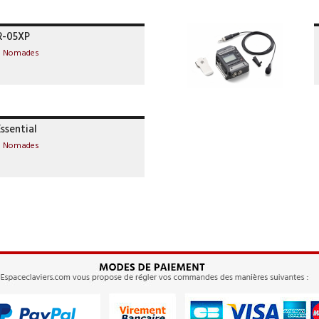
R-05XP
rs Nomades
ssential
rs Nomades