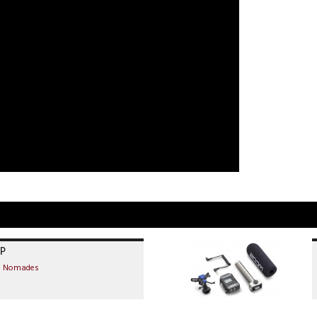
LP
rs Nomades