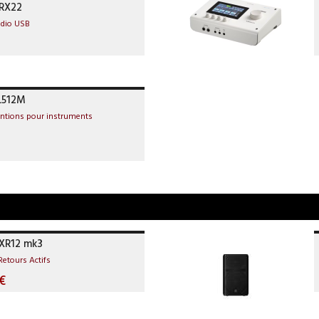
RX22
udio USB
L512M
entions pour instruments
s
XR12 mk3
Retours Actifs
€