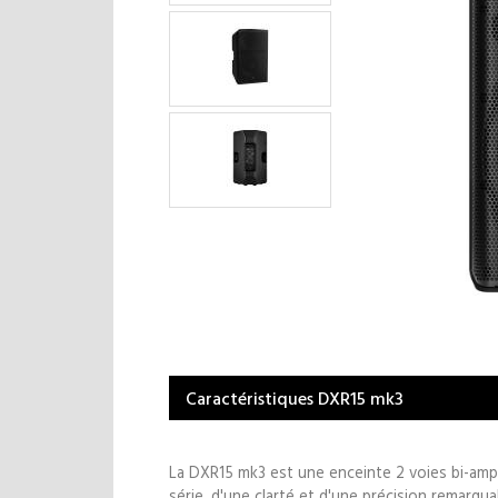
Caractéristiques DXR15 mk3
La DXR15 mk3 est une enceinte 2 voies bi-ampli
série, d'une clarté et d'une précision remarqu