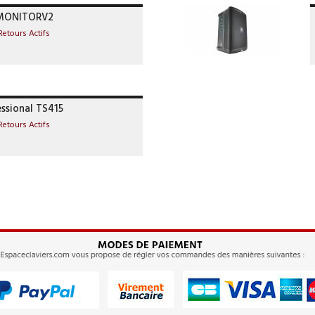
MONITORV2
Retours Actifs
essional TS415
Retours Actifs