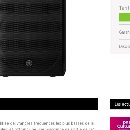
Tarif
Garant
Dispon
Les act
fiée délivrant les fréquences les plus basses de la
ables, et offrant une une puissance de sortie de 134