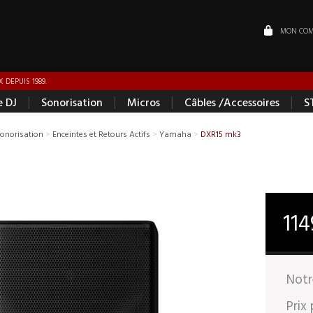
MON COM
 DEPUIS 1989.
|
|
|
|
e DJ
Sonorisation
Micros
Câbles /Accessoires
S
Sonorisation
>
Enceintes et Retours Actifs
>
Yamaha
>
DXR15 mk3
11
Notr
Prix 