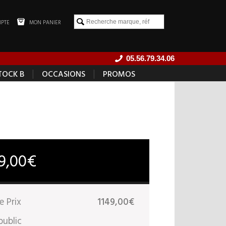
PTE
MON PANIER
05.56.79.34.06
|
|
TOCK B
OCCASIONS
PROMOS
49,00€
e Prix
1149,00€
public