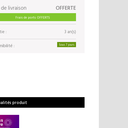
 de livraison
OFFERTE
Frais de ports OFFERTS
ie :
3 an(s)
ibilité :
Sous 7 jours
ualités produit