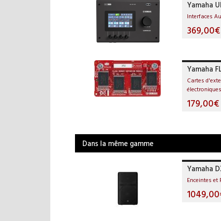
Yamaha U
Interfaces A
369,00€
Yamaha F
Cartes d'ext
électronique
179,00€
Dans la même gamme
Yamaha D
Enceintes et 
1049,00