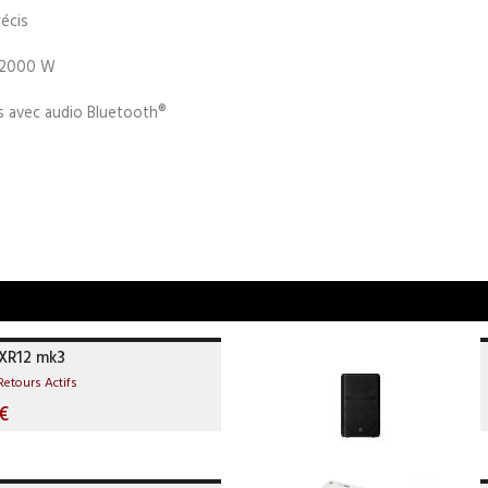
récis
e 2000 W
s avec audio Bluetooth®
XR12 mk3
Retours Actifs
€