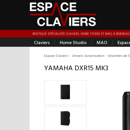
BOUTIQUE SPÉCIALISÉE CLAVIERS, HOME STUDIO ET MAO, À BORDEAUX
|
|
|
Claviers
Home Studio
MAO
Espac
Espace Claviers
>
Univers Sonorisation
>
Enceintes de 
YAMAHA DXR15 MK3