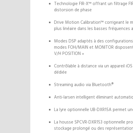
Technologie FIR-X™ offrant un filtrage FIR
distorsion de phase
Drive Motion Calibration™ corrigeant le
plus linéaire dans les basses fréquences a
Modes DSP adaptés à des configurations ou
modes FOH/MAIN et MONITOR disposent 
V/H POSITION »
Contrôlable à distance via un appareil iOS
dédiée
Streaming audio via Bluetooth®
Anti-larsen intelligent éliminant automat
La lyre optionnelle UB-DXR15A permet une u
La housse SPCVR-DXR153 optionnelle prot
stockage prolongé ou des représentation