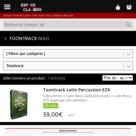
BOUTIQUE SPÉCIALISÉE CLAVIERS, HOME STUDIO ET MAO, À BORDEAUX DEPUIS 1989.
TOONTRACK
MAO
[ Filtrer par catégorie ]
Toontrack
1 article(s)
Toontrack Latin Percussion EZX
EZDrummer 2 Latin Percu EZXEZDrummer 2 Latin Percu
EZX regroupe une sélection...
En stock
59,00€
N.C.