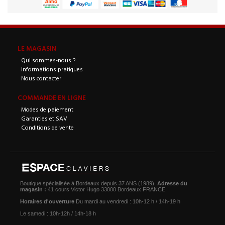
LE MAGASIN
Qui sommes-nous ?
Informations pratiques
Nous contacter
COMMANDE EN LIGNE
Modes de paiement
Garanties et SAV
Conditions de vente
Boutique spécialisée à Bordeaux depuis 37 ANS (1989).
Adresse du
magasin :
41 cours Victor Hugo 33000 Bordeaux FRANCE
Horaires d'ouverture
Du mardi au vendredi : 10h-12 h / 14h-19 h
Le samedi : 10h-12h / 14h-18 h