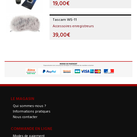
19,00€
Tascam WS-11
Accessoires enregistreurs
39,00€
LE MAGASIN
Qui sommes-nous ?
Informations pratiques
Nous contacter
COMMANDE EN LIGNE
Modes de paiement