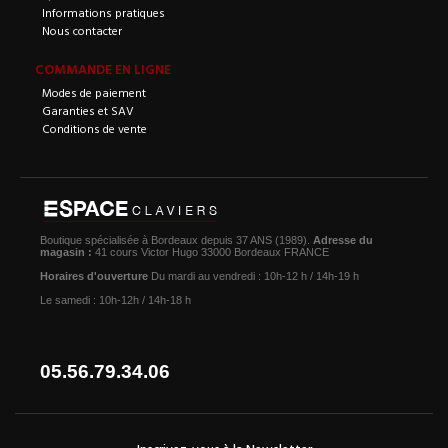
Informations pratiques
Nous contacter
COMMANDE EN LIGNE
Modes de paiement
Garanties et SAV
Conditions de vente
Boutique spécialisée à Bordeaux depuis 37 ANS (1989).
Adresse du
magasin :
41 cours Victor Hugo 33000 Bordeaux FRANCE
Horaires d'ouverture
Du mardi au vendredi : 10h-12 h / 14h-19 h
Le samedi : 10h-12h / 14h-18 h
05.56.79.34.06