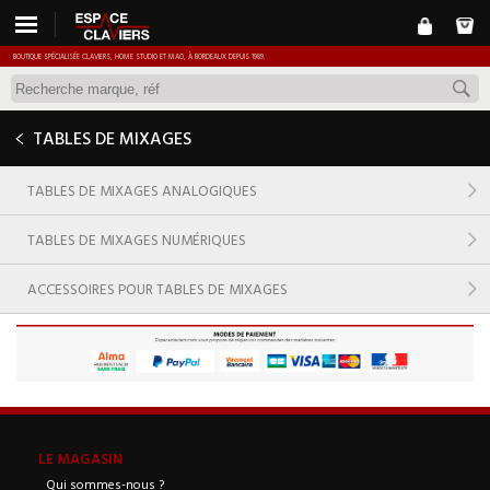
BOUTIQUE SPÉCIALISÉE CLAVIERS, HOME STUDIO ET MAO, À BORDEAUX DEPUIS 1989.
TABLES DE MIXAGES
TABLES DE MIXAGES ANALOGIQUES
TABLES DE MIXAGES NUMÉRIQUES
ACCESSOIRES POUR TABLES DE MIXAGES
LE MAGASIN
Qui sommes-nous ?