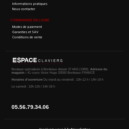
Informations pratiques
Nous contacter
COMMANDE EN LIGNE
Modes de paiement
Garanties et SAV
Conditions de vente
Boutique spécialisée à Bordeaux depuis 37 ANS (1989).
Adresse du
magasin :
41 cours Victor Hugo 33000 Bordeaux FRANCE
Horaires d'ouverture
Du mardi au vendredi : 10h-12 h / 14h-19 h
Le samedi : 10h-12h / 14h-18 h
05.56.79.34.06