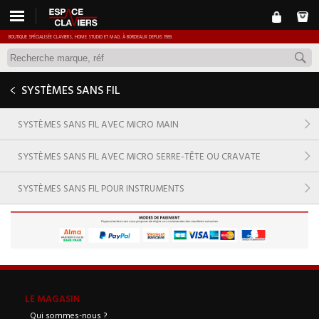
BOUTIQUE SPÉCIALISÉE CLAVIERS, HOME STUDIO ET MAO, À BORDEAUX DEPUIS 1989.
SYSTÈMES SANS FIL
SYSTÈMES SANS FIL AVEC MICRO MAIN
SYSTÈMES SANS FIL AVEC MICRO SERRE-TÊTE OU CRAVATE
SYSTÈMES SANS FIL POUR INSTRUMENTS
LE MAGASIN
Qui sommes-nous ?