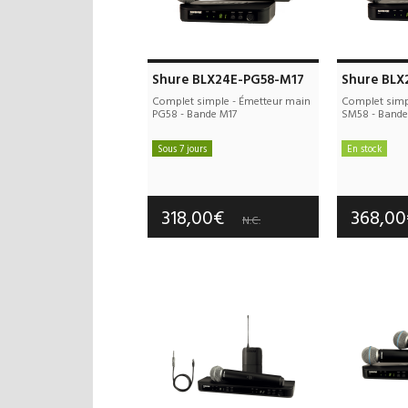
Shure BLX24E-PG58-M17
Shure BLX
Complet simple - Émetteur main
Complet simp
PG58 - Bande M17
SM58 - Bande
Sous 7 jours
En stock
Frais de port offerts
Frais d
Garantie :
3 an(s)
Garan
318,00€
368,0
N.C.