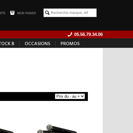
PTE
MON PANIER
05.56.79.34.06
|
|
TOCK B
OCCASIONS
PROMOS