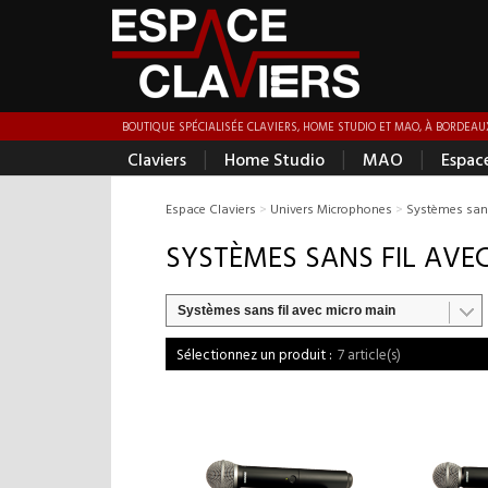
BOUTIQUE SPÉCIALISÉE CLAVIERS, HOME STUDIO ET MAO, À BORDEAUX
|
|
|
Claviers
Home Studio
MAO
Espac
Espace Claviers
>
Univers Microphones
>
Systèmes sans
SYSTÈMES SANS FIL AVE
Systèmes sans fil avec micro main
7 article(s)