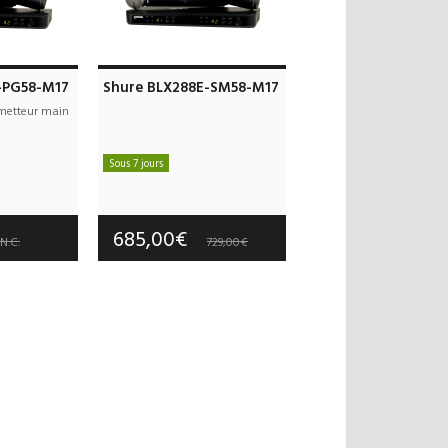
-PG58-M17
Shure BLX288E-SM58-M17
metteur main
Sous 7 jours
 offerts
Frais de port offerts
 an(s)
Garantie :
3 an(s)
685,00€
N.C.
729,00€