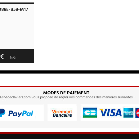
288E-B58-M17
e port offerts
tie :
3 an(s)
0€
N.C.