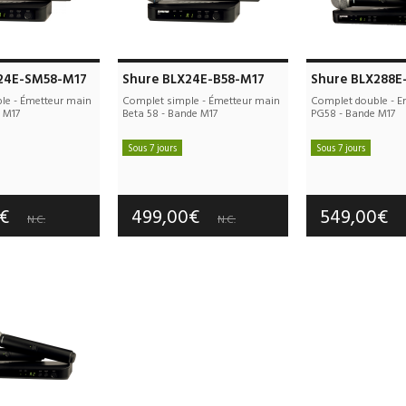
24E-SM58-M17
Shure BLX24E-B58-M17
Shure BLX288E
le - Émetteur main
Complet simple - Émetteur main
Complet double - E
 M17
Beta 58 - Bande M17
PG58 - Bande M17
Sous 7 jours
Sous 7 jours
e port offerts
Frais de port offerts
Frais de port
tie :
3 an(s)
Garantie :
3 an(s)
Garantie :
3
0€
499,00€
549,00€
N.C.
N.C.