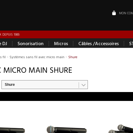
MON COM
 DEPUIS 1989.
|
|
|
|
e DJ
Sonorisation
Micros
Câbles /Accessoires
S
 fil
>
Systèmes sans fil avec micro main
>
Shure
C MICRO MAIN SHURE
Shure