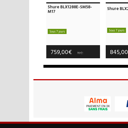
Shure BLX1288E-SM58-
Shure BLX
M17
Sous 7 jours
Sous 7 jours
Frais d
Frais de port offerts
Garan
Garantie :
3 an(s)
759,00€
845,0
N.C.