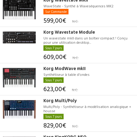
WaveState - Synthé à Waveséquences MK2
Sur Commande
599,00€
N.C.
Korg Wavestate Module
Un wavestate mkII dans un boîtier compact ! Conçu
pour une utilisation desktop...
Sous 7 jours
609,00€
N.C.
Korg ModWave mkII
Synthétiseur à table d'ondes
Sous 7 jours
623,00€
N.C.
Korg Multi/Poly
Multi/Poly - Synthétiseur à modélisation analogique +
housse
Sous 7 jours
829,00€
N.C.
Korg KingKORG NEO