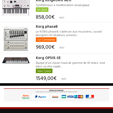
Synthétiseur à modélisation analogique
En stock
858,00€
N.C.
Korg phase8
Le KORG phase8 s’adresse aux musiciens, sound
designers et créateurs sonores...
Sur Commande
969,00€
N.C.
Korg OPSIX-SE
Équipé d'un clavier haut de gamme de 61 notes, livré
dans un étui rigide...
Sous 7 jours
1549,00€
N.C.