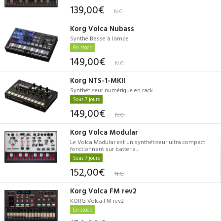
139,00€
N.C.
Korg Volca Nubass
Synthé Basse à lampe
En stock
149,00€
N.C.
Korg NTS-1-MKII
Synthétiseur numérique en rack
Sous 7 jours
149,00€
N.C.
Korg Volca Modular
Le Volca Modular est un synthétiseur ultra compact
fonctionnant sur batterie...
Sous 7 jours
152,00€
N.C.
Korg Volca FM rev2
KORG Volca FM rev2
En stock