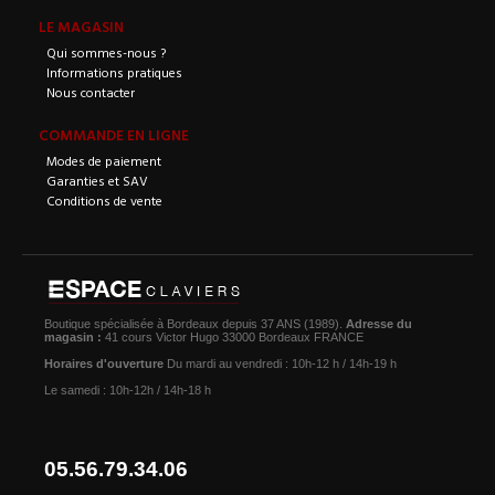
LE MAGASIN
Qui sommes-nous ?
Informations pratiques
Nous contacter
COMMANDE EN LIGNE
Modes de paiement
Garanties et SAV
Conditions de vente
Boutique spécialisée à Bordeaux depuis 37 ANS (1989).
Adresse du
magasin :
41 cours Victor Hugo 33000 Bordeaux FRANCE
Horaires d'ouverture
Du mardi au vendredi : 10h-12 h / 14h-19 h
Le samedi : 10h-12h / 14h-18 h
05.56.79.34.06