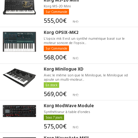
Korg MS-20 Mini
Sur Commande
555,00€
N.C.
Korg OPSIX-MK2
L'opsix mk II est un synthé numérique basé sur le
moteur sonore de l'opsix...
Sur Commande
568,00€
N.C.
Korg Minilogue XD
Avec le même son que le Minilogue, le Minilogue xd
ajoute un multi-moteur...
En stock
569,00€
N.C.
Korg ModWave Module
Synthétiseur à table d'ondes
Sous 7 jours
575,00€
N.C.
Korg Wavestate MKII