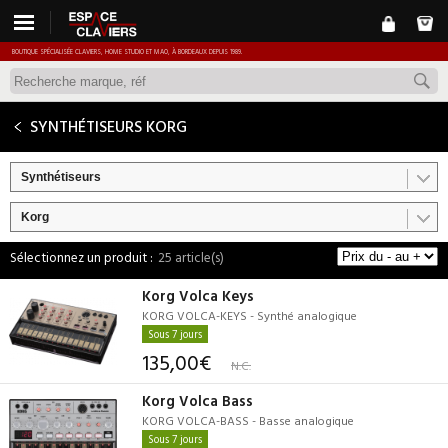
BOUTIQUE SPÉCIALISÉE CLAVIERS, HOME STUDIO ET MAO, À BORDEAUX DEPUIS 1989.
SYNTHÉTISEURS KORG
Synthétiseurs
Korg
25 article(s)
Korg Volca Keys
KORG VOLCA-KEYS - Synthé analogique
Sous 7 jours
135,00€
N.C.
Korg Volca Bass
KORG VOLCA-BASS - Basse analogique
Sous 7 jours