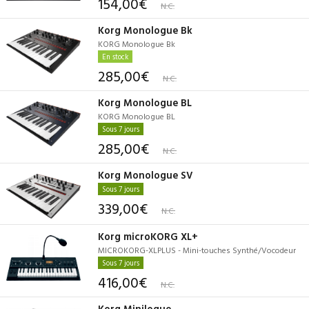
154,00€
N.C.
Korg Monologue Bk
KORG Monologue Bk
En stock
285,00€
N.C.
Korg Monologue BL
KORG Monologue BL
Sous 7 jours
285,00€
N.C.
Korg Monologue SV
Sous 7 jours
339,00€
N.C.
Korg microKORG XL+
MICROKORG-XLPLUS - Mini-touches Synthé/Vocodeur
Sous 7 jours
416,00€
N.C.
Korg Minilogue