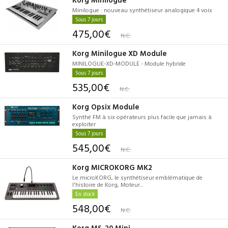
Minilogue : nouveau synthétiseur analogique 4 voix
Sous 7 jours
475,00€
N.C.
Korg Minilogue XD Module
MINILOGUE-XD-MODULE - Module hybride
Sous 7 jours
535,00€
N.C.
Korg Opsix Module
Synthé FM à six opérateurs plus facile que jamais à
exploiter
Sous 7 jours
545,00€
N.C.
Korg MICROKORG MK2
Le microKORG, le synthétiseur emblématique de
l'histoire de Korg, Moteur...
En stock
548,00€
N.C.
Korg MS-20 Mini