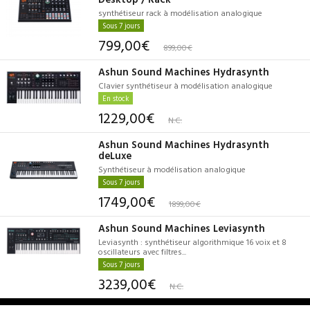
synthétiseur rack à modélisation analogique
Sous 7 jours
799,00€
899,00€
Ashun Sound Machines Hydrasynth
Clavier synthétiseur à modélisation analogique
En stock
1229,00€
N.C.
Ashun Sound Machines Hydrasynth
deLuxe
Synthétiseur à modélisation analogique
Sous 7 jours
1749,00€
1899,00€
Ashun Sound Machines Leviasynth
Leviasynth : synthétiseur algorithmique 16 voix et 8
oscillateurs avec filtres...
Sous 7 jours
3239,00€
N.C.