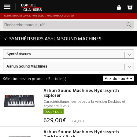
BOUTIQUE SPÉCIALISÉE CLAVIERS, HOME STUDIO ET MAO, À BORDEAUX DEPUIS 1989.
SYNTHÉTISEURS ASHUN SOUND MACHINES
Synthétiseurs
Ashun Sound Machines
5 article(s)
Ashun Sound Machines Hydrasynth
Explorer
Caractéristiques identiques à la version Desktop et
Keyboard 8 voix
Sous 7 jours
629,00€
649,00€
Ashun Sound Machines Hydrasynth
Desktop / Rack