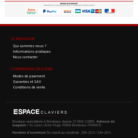
LE MAGASIN
Qui sommes-nous ?
Informations pratiques
Nous contacter
COMMANDE EN LIGNE
Modes de paiement
Garanties et SAV
Conditions de vente
Boutique spécialisée à Bordeaux depuis 37 ANS (1989).
Adresse du
magasin :
41 cours Victor Hugo 33000 Bordeaux FRANCE
Horaires d'ouverture
Du mardi au vendredi : 10h-12 h / 14h-19 h