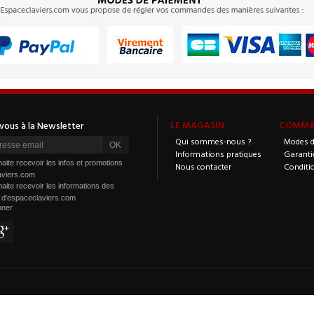
LE MAGASIN
COMMAN
Qui sommes-nous ?
Modes d
Informations pratiques
Garanti
aite recevoir les infos et promotions
Nous contacter
Conditi
aviers.com
aite recevoir les informations des
s d'espaceclaviers.com
nner