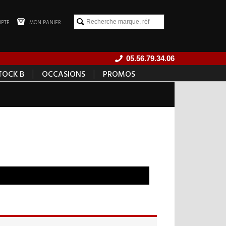
PTE
MON PANIER
05.56.79.34.06
|
|
TOCK B
OCCASIONS
PROMOS