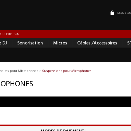
MON COM
 DEPUIS 1989.
|
|
|
|
e DJ
Sonorisation
Micros
Câbles /Accessoires
S
soires pour Microphones
>
Suspensions pour Microphones
ROPHONES