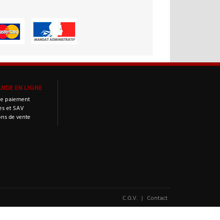
DE EN LIGNE
e paiement
es et SAV
ons de vente
C.G.V.
|
Contact