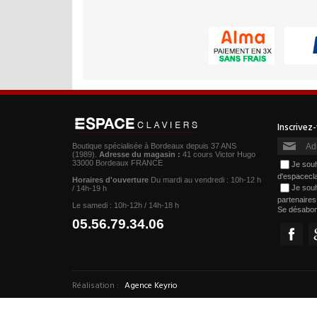
Boutique spécialisée à Bordeaux depuis 37 ANS
(1989).
Adresse du magasin :
41 cours Victor Hugo
33000 Bordeaux FRANCE
Je souh
d'espacecl
Horaires d'ouverture
Du mardi au vendredi : 10h-12 h
Je souh
/ 14h-19 h
partenaire
Le samedi : 10h-12h / 14h-18 h
Se désabo
05.56.79.34.06
Réalisation :
Agence Keyrio