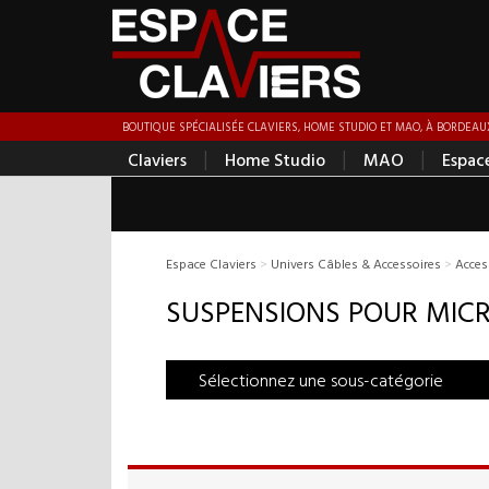
BOUTIQUE SPÉCIALISÉE CLAVIERS, HOME STUDIO ET MAO, À BORDEAUX
|
|
|
Claviers
Home Studio
MAO
Espac
Espace Claviers
>
Univers Câbles & Accessoires
>
Acces
SUSPENSIONS POUR MIC
Sélectionnez une sous-catégorie