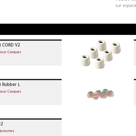
sur espace
M CORD V2
 pour Casques
 Rubber L
 pour Casques
12
utonomes