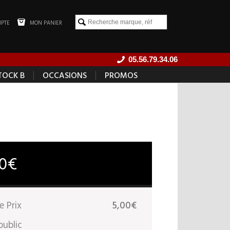
PTE
MON PANIER
05.56.79.34.06
|
|
TOCK B
OCCASIONS
PROMOS
00€
e Prix
5,00€
public