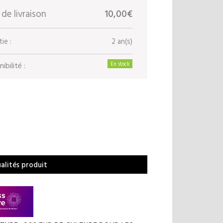
 de livraison
10,00€
ie :
2 an(s)
ibilité :
En stock
ualités produit