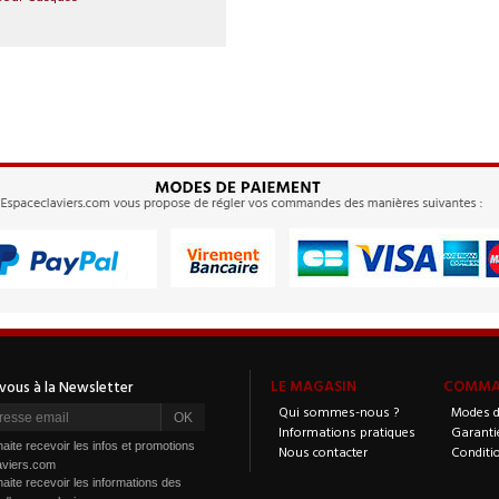
LE MAGASIN
COMMAN
Qui sommes-nous ?
Modes d
Informations pratiques
Garanti
aite recevoir les infos et promotions
Nous contacter
Conditi
aviers.com
aite recevoir les informations des