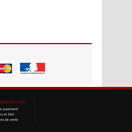
DE EN LIGNE
e paiement
es et SAV
ons de vente