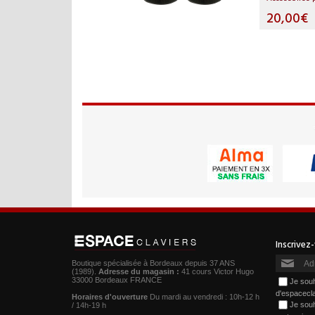
20,00€
Boutique spécialisée à Bordeaux depuis 37 ANS
(1989).
Adresse du magasin :
41 cours Victor Hugo
33000 Bordeaux FRANCE
Je souh
d'espacecl
Horaires d'ouverture
Du mardi au vendredi : 10h-12 h
Je souh
/ 14h-19 h