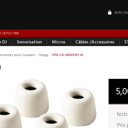
MON COM
 DEPUIS 1989.
|
|
|
|
e DJ
Sonorisation
Micros
Câbles /Accessoires
S
cessoires pour Casques
>
Stagg
>
SPM-235 MEMORY M
M
5,
Notr
Prix 