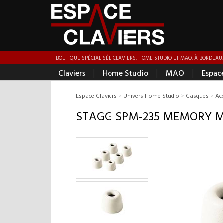
BOUTIQUE SPÉCIALISÉE CLAVIERS, HOME STUDIO ET MAO, À BORDEAUX
|
|
|
Claviers
Home Studio
MAO
Espac
Espace Claviers
>
Univers Home Studio
>
Casques
>
Ac
STAGG SPM-235 MEMORY 