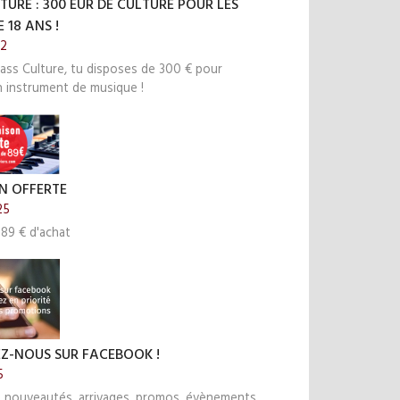
TURE : 300 EUR DE CULTURE POUR LES
 18 ANS !
22
ass Culture, tu disposes de 300 € pour
n instrument de musique !
N OFFERTE
25
 89 € d'achat
EZ-NOUS SUR FACEBOOK !
5
s nouveautés, arrivages, promos, évènements