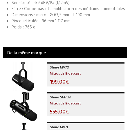
Sensibilité : -59 dBV/Pa (1,12mV)
Filtre : Coupe-bas et amplification des médiums commutables
Dimensions : micro : Ø 63,5 mm - L 190 mm
Pince articulée : 96 mm " 117 mm
Poids : 765 g
De la même marque
Shure MV7X
Micros de Broadcast
199,00€
Shure SM7dB
Micros de Broadcast
555,00€
Shure MV7I