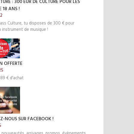
TURE : 300 EUR DE CULTURE POUR LES
 18 ANS !
22
ass Culture, tu disposes de 300 € pour
n instrument de musique !
N OFFERTE
25
 89 € d'achat
EZ-NOUS SUR FACEBOOK !
5
s nouveautés, arrivages, promos, évènements