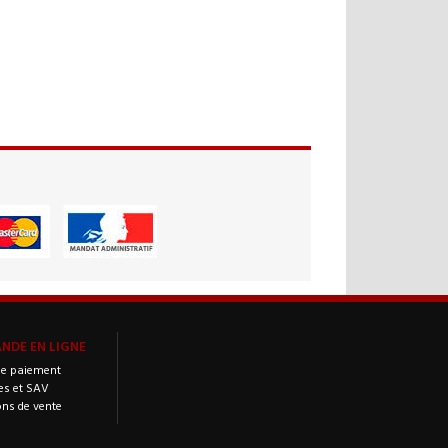
DE EN LIGNE
e paiement
es et SAV
ons de vente