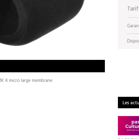
Tarif
Garant
Dispon
K 4 micro large membrane
Les act