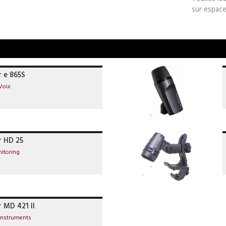
sur espace
r e 865S
Voix
r HD 25
itoring
 MD 421 II
Instruments