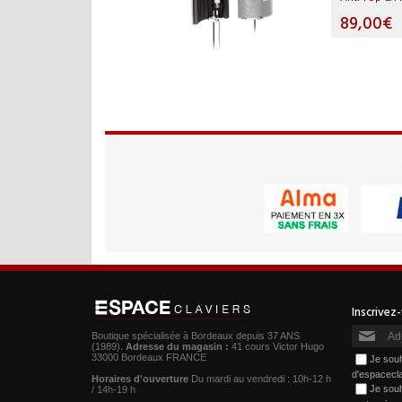
89,00€
Boutique spécialisée à Bordeaux depuis 37 ANS
(1989).
Adresse du magasin :
41 cours Victor Hugo
33000 Bordeaux FRANCE
Je souh
d'espacecl
Horaires d'ouverture
Du mardi au vendredi : 10h-12 h
Je souh
/ 14h-19 h