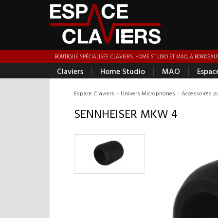
BOUTIQUE SPÉCIALISÉE CLAVIERS, HOME STUDIO ET MAO, À BORDEAUX
|
|
|
Claviers
Home Studio
MAO
Espac
Espace Claviers
>
Univers Microphones
>
Accessoires 
SENNHEISER MKW 4