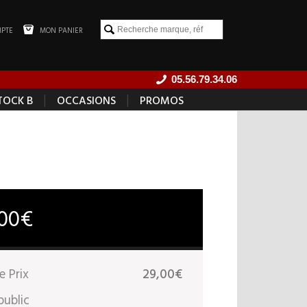
PTE
MON PANIER
05.56.79.34.06
|
|
TOCK B
OCCASIONS
PROMOS
,00€
e Prix
29,00€
public