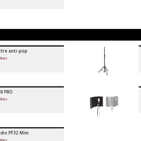
ltre anti-pop
ltres
F8 PRO
ltres
dio PF32 Mini
ltres