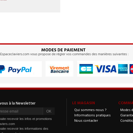
LE MAGASIN
COMMAN
Qui sommes-nous ?
Modes d
Informations pratiques
Garanti
aite recevoir les infos et promotions
Nous contacter
Conditi
aviers.com
aite recevoir les informations des