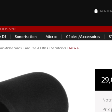
MON COM
 DEPUIS 1989.
|
|
|
|
e DJ
Sonorisation
Micros
Câbles /Accessoires
S
pour Microphones
>
Anti-Pop & Filtres
>
Sennheiser
>
MKW 4
29
Notr
Prix 