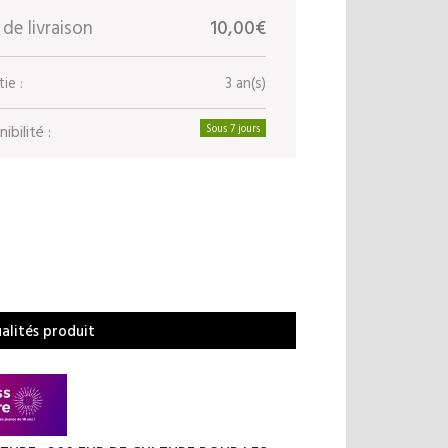
 de livraison
10,00€
ie :
3 an(s)
ibilité :
Sous 7 jours
ualités produit