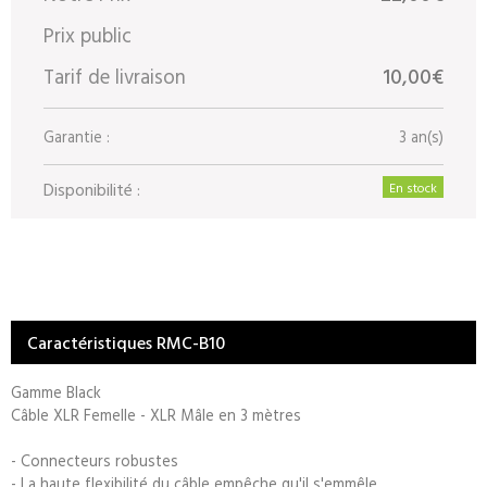
Prix public
Tarif de livraison
10,00€
Garantie :
3 an(s)
Disponibilité :
En stock
Caractéristiques RMC-B10
Gamme Black
Câble XLR Femelle - XLR Mâle en 3 mètres
- Connecteurs robustes
- La haute flexibilité du câble empêche qu'il s'emmêle